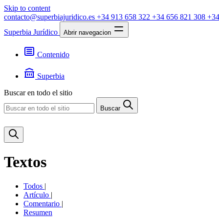
Skip to content
contacto@superbiajuridico.es
+34 913 658 322
+34 656 821 308
+34
Superbia Jurídico
Abrir navegacion
Contenido
Textos
Jurisprudencia
Superbia
Noticias
Presentación
Buscar en todo el sitio
Contacto
Buscar
Textos
Todos
|
Artículo
|
Comentario
|
Resumen