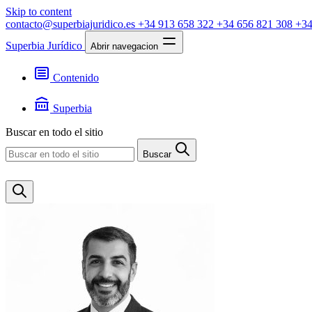
Skip to content
contacto@superbiajuridico.es
+34 913 658 322
+34 656 821 308
+34
Superbia Jurídico
Abrir navegacion
Contenido
Textos
Jurisprudencia
Superbia
Noticias
Presentación
Buscar en todo el sitio
Contacto
Buscar