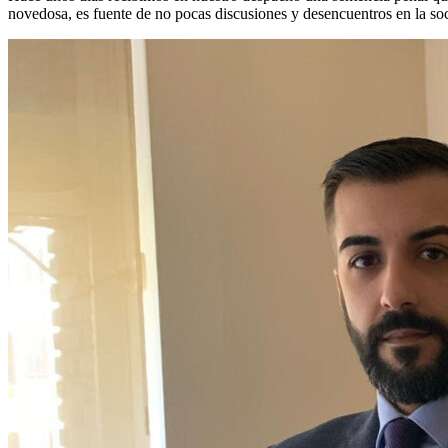
novedosa, es fuente de no pocas discusiones y desencuentros en la soc