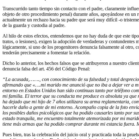
Transcurrido tanto tiempo sin contacto con el padre, claramente influe
objeto de otro procedimiento penal) durante años, apoyándose en un re
actualmente un rechazo hacia su padre que será muy difícil -o tristemen
de la guarda y custodia al padre.
Al hilo de estos efectos, entendemos que no hay duda de que este tipo
tratos, o lesiones), exigen la adopción de verdaderas y contundentes m
lógicamente, si uno de los progenitores denuncia falsamente al otro,
tenderán precisamente a fomentar la relación.
Dicho lo anterior, los hechos falsos que se atribuyeron a nuestro clien
denuncia falsa del art. 456 del Código Penal:
“La acusada,……., con conocimiento de su falsedad y total desprecio 
afirmando que «….mi marido me anunció que no iba a dejar ver a mis
entorno en Estados Unidos han sido continuas tanto por teléfono como
mi familia. El terror que su conducta me produce es absoluta ya que
ha dejado que mi hijo de 7 años utilizara su arma reglamentaria, com
hacerle daño a gente de mi entorno. Acompaño copia de la foto enviad
los posibles daños psicológicos que ha podido causarles tanto por 
estado tranquila, me encuentro totalmente atemorizada por mi marido,
tiene más armas que ha podido comprar durante mi estancia fuera. 
Pues bien, tras la celebración del juicio oral y practicada toda la pru