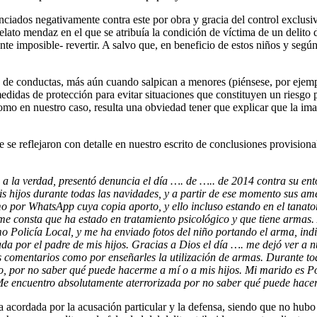
nciados negativamente contra este por obra y gracia del control exclusi
lato mendaz en el que se atribuía la condición de víctima de un delito 
te imposible- revertir. A salvo que, en beneficio de estos niños y según s
 de conductas, más aún cuando salpican a menores (piénsese, por ejemplo
edidas de protección para evitar situaciones que constituyen un riesgo pa
 como en nuestro caso, resulta una obviedad tener que explicar que la i
te se reflejaron con detalle en nuestro escrito de conclusiones provision
a la verdad, presentó denuncia el día …. de ….. de 2014 contra su e
 hijos durante todas las navidades, y a partir de ese momento sus am
 por WhatsApp cuya copia aporto, y ello incluso estando en el tanatorio
 me consta que ha estado en tratamiento psicológico y que tiene armas
o Policía Local, y me ha enviado fotos del niño portando el arma, ind
a por el padre de mis hijos. Gracias a Dios el día …. me dejó ver a n
sus comentarios como por enseñarles la utilización de armas. Durant
 por no saber qué puede hacerme a mí o a mis hijos. Mi marido es Pol
Me encuentro absolutamente aterrorizada por no saber qué puede hacer
eba acordada por la acusación particular y la defensa, siendo que no hub