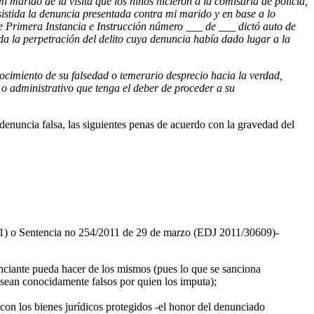
marido de la visita que los niños hicieron a la comisaría de policía,
esistida la denuncia presentada contra mi marido y en base a lo
 Primera Instancia e Instrucción número ___ de ___ dictó auto de
a la perpetración del delito cuya denuncia había dado lugar a la
cimiento de su falsedad o temerario desprecio hacia la verdad,
l o administrativo que tenga el deber de proceder a su
denuncia falsa, las siguientes penas de acuerdo con la gravedad del
081) o Sentencia no 254/2011 de 29 de marzo (EDJ 2011/30609)-
nunciante pueda hacer de los mismos (pues lo que se sanciona
e sean conocidamente falsos por quien los imputa);
 con los bienes jurídicos protegidos -el honor del denunciado