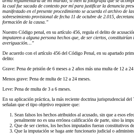
arma reglamentaria de mi marido, si bien la fotografía que se acompañ
la cual fue sacada de contexto por mí para justificar la denuncia pre
manifestado en el presente procedimiento se acuerda el archivo de las
sobreseimiento provisional de fecha 11 de octubre de 2.015, decretand
formación de la causa.”
Nuestro Código penal, en su artículo 456, regula el delito de acusaci
imputaren a alguna persona hechos que, de ser ciertos, constituirían i
averiguación…”
De acuerdo con el artículo 456 del Código Penal, en su apartado prime
delito:
Grave: Pena de prisión de 6 meses a 2 años más una multa de 12 a 24
Menos grave: Pena de multa de 12 a 24 meses.
Leve: Pena de multa de 3 a 6 meses.
En su aplicación práctica, la más reciente doctrina jurisprudencial
señalan que el tipo objetivo requiere que:
Sean falsos los hechos atribuidos al acusado, sin que a esos ef
penalmente no es una errónea calificación de parte, sino la imp
Que de ser ciertos, los hechos imputados fueran constitutivos de
Que la imputación se haga ante funcionario judicial o administr