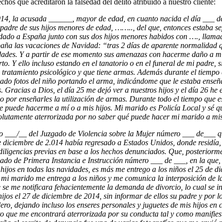
echos que acreditaron la falsedad del delito atribuido a nuestro cliente:
2.014, la acusada ______, mayor de edad, en cuanto nacida el día ___
dre de sus hijos menores de edad, …….., del que, entonces estaba sep
adado a España junto con sus dos hijos menores habidos con …., llama
spaña las vacaciones de Navidad: “tras 2 días de aparente normalidad 
vidades. Y a partir de ese momento sus amenazas con hacerme daño a mi
 Y ello incluso estando en el tanatorio o en el funeral de mi padre, sin
ratamiento psicológico y que tiene armas. Además durante el tiempo q
ado fotos del niño portando el arma, indicándome que le estaba enseñ
Gracias a Dios, el día 25 me dejó ver a nuestros hijos y el día 26 he
o por enseñarles la utilización de armas. Durante todo el tiempo que
uede hacerme a mí o a mis hijos. Mi marido es Policía Local y sé q
lutamente aterrorizada por no saber qué puede hacer mi marido a mis
.o ___/__ del Juzgado de Violencia sobre la Mujer número ___ de___ q
 diciembre de 2.014 había regresado a Estados Unidos, donde residía, 
 diligencias previas en base a los hechos denunciados. Que, posteriorme
gado de Primera Instancia e Instrucción número ___ de ___, en la que
jos en todas las navidades, es más me entrego a los niños el 25 de di
 mi marido me entrega a los niños y me comunica la interposición de l
e se me notificara fehacientemente la demanda de divorcio, lo cual se 
os el 27 de diciembre de 2014, sin informar de ellos su padre y por lo 
adero, dejando incluso los enseres personales y juguetes de mis hijos
rto que me encontrará aterrorizada por su conducta tal y como manifies