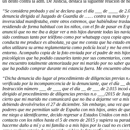
un delito contra la adm. De Justicia, destaca la siguiente relación de h
“Se considera probado y así se declara que el día ___ de ____ de 
denuncia dirigida al Juzgado de Guardia de …… contra su marido y pa
inveracidad manifestaba, entre otros extremos, que habiéndose trasl
residiendo de forma habitual con los niños, con el fin de pasar en E
anunció que no me iba a dejar ver a mis hijos durante todas las na
sido continuas tanto por teléfono como por whatsapp cuya copia aporto.
conducta me produce es absoluta, ya que me consta que ha estado en t
años utilizara su arma reglamentaria como policía local y me ha envi
entorno. Acompaño copia de la foto enviada por el padre de mis hijos. 
psicológicos que ha podido causarles tanto por sus comentarios, com
me encuentro totalmente atemorizada por mi marido por no saber que p
que ha podido comprar durante mi estancia fuera. Me encuentro abso
“Dicha denuncia dio lugar al procedimiento de diligencias previas n
verificada por la incomparecencia de la denunciante, que el día __ de
Instrucción número ___ de ___, que el día __ de ___ de 2.015 incoó
dirigido al procedimiento de diligencias previas n.o ___/2015 de Juz
cierto que mi marido me comunicará que no iba a dejarme ver a mis hi
debiendo devolvérselos el 27 de diciembre. Sin embargo, una vez que
poderes que me permitían salir de España con mis hijos, antes de qu
me niego a identificarme, decido regresar a Estados Unidos con mis hij
contacto con los niños hasta el 5 de enero de 2015 y supiera su par
hacerme daño a mí y a mi familia o a mis hijos por lo cual no es cie