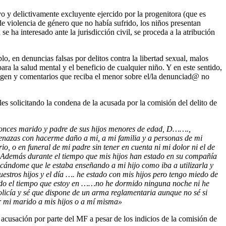
vo y delictivamente excluyente ejercido por la progenitora (que es
de violencia de género que no había sufrido, los niños presentan
e ha interesado ante la jurisdicción civil, se proceda a la atribución
, en denuncias falsas por delitos contra la libertad sexual, malos
ra la salud mental y el beneficio de cualquier niño. Y en este sentido,
magen y comentarios que reciba el menor sobre el/la denunciad@ no
ales solicitando la condena de la acusada por la comisión del delito de
ntonces marido y padre de sus hijos menores de edad, D…….,
enazas con hacerme daño a mi, a mi familia y a personas de mi
, o en funeral de mi padre sin tener en cuenta ni mi dolor ni el de
. Además durante el tiempo que mis hijos han estado en su compañía
icándome que le estaba enseñando a mi hijo como iba a utilizarla y
uestros hijos y el día …. he estado con mis hijos pero tengo miedo de
e todo el tiempo que estoy en ……no he dormido ninguna noche ni he
icía y sé que dispone de un arma reglamentaria aunque no sé si
 mi marido a mis hijos o a mí misma»
o acusación por parte del MF a pesar de los indicios de la comisión de