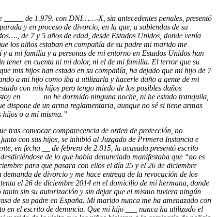
 de _____ de 1.979, con DNI……-X, sin antecedentes penales, presentó
arada y en proceso de divorcio, en la que, a sabiendas de su
dos…., de 7 y 5 años de edad, desde Estados Unidos, donde venía
que los niños estaban en compañía de su padre mi marido me
́ y a mi familia y a personas de mi entorno en Estados Unidos han
 tener en cuenta ni mi dolor, ni el de mi familia. El terror que su
ue mis hijos han estado en su compañía, ha dejado que mi hijo de 7
ando a mi hijo como iba a utilizarla y hacerle daño a gente de mi
 estado con mis hijos pero tengo miedo de los posibles daños
 estoy en _____ no he dormido ninguna noche, ni he estado tranquila,
ue dispone de un arma reglamentaria, aunque no sé si tiene armas
 hijos o a mí misma.”
ue tras convocar comparecencia de orden de protección, no
junto con sus hijos, se inhibió al Juzgado de Primera Instancia e
nte, en fecha __ de febrero de 2.015, la acusada presentó escrito
, desdiciéndose de lo que había denunciado manifestaba que “no es
ciembre para que pasara con ellos el día 25 y el 26 de diciembre
a demanda de divorcio y me hace entrega de la revocación de los
intenta el 26 de diciembre 2014 en el domicilio de mi hermana, donde
tanto sin su autorización y sin dejar que el mismo tuviera ningún
 en casa de su padre en España. Mi marido nunca me ha amenazado con
to en el escrito de denuncia. Que mi hijo ___ nunca ha utilizado el