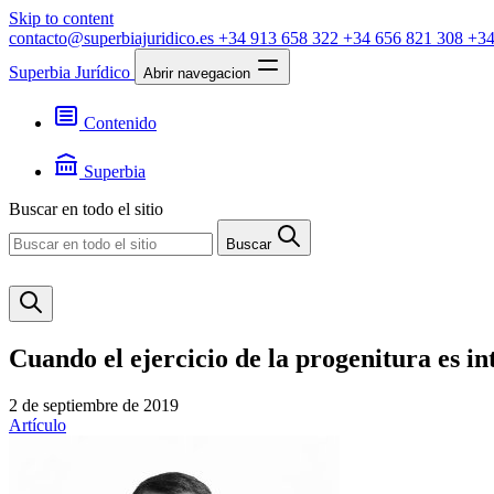
Skip to content
contacto@superbiajuridico.es
+34 913 658 322
+34 656 821 308
+34
Superbia Jurídico
Abrir navegacion
Contenido
Textos
Jurisprudencia
Superbia
Noticias
Presentación
Buscar en todo el sitio
Contacto
Buscar
Cuando el ejercicio de la progenitura es i
2 de septiembre de 2019
Artículo