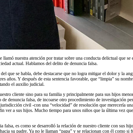
llamó nuestra atención por tratar sobre una conducta delictual que se 
iedad actual. Hablamos del delito de denuncia falsa.
del que se habla, debe destacarse que no logra mitigar el dolor y la angu
tres años. Y después de esta sentencia favorable, que “limpia” su nombr
ando el auxilio judicial.
nuestro cliente sino para su familia y principalmente para sus hijos me
 de denuncia falsa, de incoarse otro procedimiento de investigación pen
la jurisdicción civil -con una “velocidad” de resolución que merecería un
 fin ver a sus hijos. Mucho tiempo para unos niños que la última vez que 
 falsa, es como se desarrolló la relación de nuestro cliente con sus hij
acia su padre. Ya no le llaman “papa” y se relacionan con él como si f