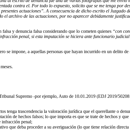
a al escrito de denuncia fue una de varias fotografías que me envió mi 
sentada contra el. Por todo lo expuesto, solicito que se me tenga por d
 presentes actuaciones”. A consecuencia de dicho escrito el Juzgado de
o el archivo de las actuaciones, por no aparecer debidamente justificad
ón falsa y denuncia falsa considerando que lo cometen quienes
“con cono
nfracción penal, si esta imputación se hiciera ante funcionario judicia
ro se impone, a aquellas personas que hayan incurrido en un delito de 
 meses.
 del Tribunal Supremo -por ejemplo, Auto de 10.01.2019 (EDJ 2019/502
ectos tenga trascendencia la valoración jurídica que el querellante o de
utación de hechos falsos; lo que importa es que se trate de hechos y qu
 infracción penal;
ativo que deba proceder a su averiguación (lo que tiene relación directa