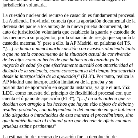
jurisdicción voluntaria.
La cuestión nuclear del recurso de casación es fundamental procesal.
La Audiencia Provincial conocía (por la aportación documental de la
defensa del padre a los autos) de la nueva prueba documental, del
auto de jurisdicción voluntaria que establecía la guarda y custodia de
los menores a su progenitor, por la situación de riesgo que suponía la
custodia materna. Y, pese a ello, la AP Madrid, en palabras del TS,
“[…] se limita a mencionarla cuestión con evasivas aludiendo tanto
a que no tenía conocimiento de la situación actual de convivencia
de los hijos como al hecho de que hubieran alcanzado ya la
mayoría de edad (lo que efectivamente sucedió con anterioridad al
dictado de la sentencia, como consecuencia del tiempo transcurrido
desde la interposición de la apelación)
” (FJ 3º). Por tanto, realiza la
AP Madrid una interpretación limitativa de la prueba y su
posibilidad de aportación en segunda instancia, ya que el
art. 752
LEC
, como muestra del principio de flexibilidad procesal con que
cuenta el órgano de apelación (FJ 3º), “
[…] no solo ordena que se
decidan con arreglo a los hechos que hayan sido objeto de debate y
resulten probados, con independencia del momento en que hubieren
sido alegados o introducidos de esta manera el procedimiento, sino
que también faculta al tribunal para que decrete de oficio cuantas
pruebas estime pertinentes
”.
La estimación del recurso de casación fue la devolución de