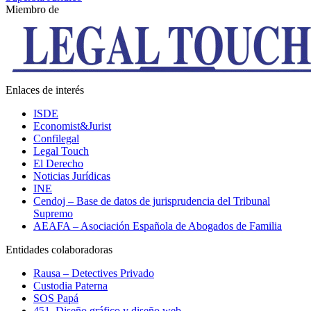
Miembro de
Enlaces de interés
ISDE
Economist&Jurist
Confilegal
Legal Touch
El Derecho
Noticias Jurídicas
INE
Cendoj – Base de datos de jurisprudencia del Tribunal
Supremo
AEAFA – Asociación Española de Abogados de Familia
Entidades colaboradoras
Rausa – Detectives Privado
Custodia Paterna
SOS Papá
451. Diseño gráfico y diseño web