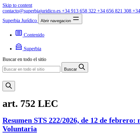
Skip to content
contacto@superbiajuridico.es
+34 913 658 322
+34 656 821 308
+34
Superbia Jurídico
Abrir navegacion
Contenido
Textos
Jurisprudencia
Superbia
Noticias
Presentación
Buscar en todo el sitio
Contacto
Buscar
art. 752 LEC
Resumen STS 222/2026, de 12 de febrero: n
Voluntaria