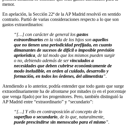
menor.
En apelación, la Sección 22ª de la AP Madrid resolvió en sentido
contrario. Partió de varias consideraciones respecto a lo que son
gastos extraordinarios:
“[…] con carácter de general los
gastos
extraordinarios
en la vida de los hijos son
aquellos
que no tienen una periodicidad prefijada, en cuanto
dimanantes de sucesos de difícil o imposible previsión
apriorística
, de tal modo que los mismos pueden surgir
o no, debiendo además de ser
vinculados a
necesidades que deben cubrirse económicamente de
modo ineludible, en orden al cuidado, desarrollo y
formación, en todos los órdenes, del alimentista
”.
Atendiendo a lo anterior, podría entender que todo gasto que surge
extraordinariamente ha de afrontarse por mitades (o en el porcentaje
que venga fijado) por los progenitores. Pero, también distinguió la
AP Madrid entre “extraordinario” y “secundario”:
“[…] Y ello en contraposición al concepto de lo
superfluo o secundario
, de lo que, naturalmente,
puede prescindirse sin menoscabo para el mismo
”.