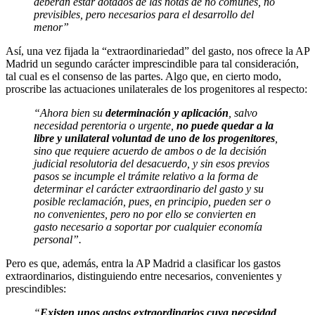
deberán estar dotados de las notas de no comunes, no
previsibles, pero necesarios para el desarrollo del
menor”
Así, una vez fijada la “extraordinariedad” del gasto, nos ofrece la AP
Madrid un segundo carácter imprescindible para tal consideración,
tal cual es el consenso de las partes. Algo que, en cierto modo,
proscribe las actuaciones unilaterales de los progenitores al respecto:
“Ahora bien su
determinación y aplicación
, salvo
necesidad perentoria o urgente,
no puede quedar a la
libre y unilateral voluntad de uno de los progenitores
,
sino que requiere acuerdo de ambos o de la decisión
judicial resolutoria del desacuerdo, y sin esos previos
pasos se incumple el trámite relativo a la forma de
determinar el carácter extraordinario del gasto y su
posible reclamación, pues, en principio, pueden ser o
no convenientes, pero no por ello se convierten en
gasto necesario a soportar por cualquier economía
personal”.
Pero es que, además, entra la AP Madrid a clasificar los gastos
extraordinarios, distinguiendo entre necesarios, convenientes y
prescindibles:
“
Existen unos gastos extraordinarios cuya necesidad