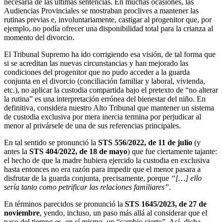
necesaria de las últimas sentencias. En muchas ocasiones, las
Audiencias Provinciales se mostraban proclives a mantener las
rutinas previas e, involuntariamente, castigar al progenitor que, por
ejemplo, no podía ofrecer una disponibilidad total para la crianza al
momento del divorcio.
El Tribunal Supremo ha ido corrigiendo esa visión, de tal forma que
si se acreditan las nuevas circunstancias y han mejorado las
condiciones del progenitor que no pudo acceder a la guarda
conjunta en el divorcio (conciliación familiar y laboral, vivienda,
etc.), no aplicar la custodia compartida bajo el pretexto de “no alterar
la rutina” es una interpretación errónea del bienestar del niño. En
definitiva, considera nuestro Alto Tribunal que mantener un sistema
de custodia exclusiva por mera inercia termina por perjudicar al
menor al privársele de una de sus referencias principales.
En tal sentido se pronunció la
STS 556/2022, de 11 de julio
(y
antes la
STS 404/2022, de 18 de mayo
) que fue ciertamente tajante:
el hecho de que la madre hubiera ejercido la custodia en exclusiva
hasta entonces no era razón para impedir que el menor pasara a
disfrutar de la guarda conjunta, precisamente, porque
“[…] ello
sería tanto como petrificar las relaciones familiares”
.
En términos parecidos se pronunció la
STS 1645/2023, de 27 de
noviembre
, yendo, incluso, un paso más allá al considerar que el
paso del tiempo es, en sí mismo, un “cambio cierto”. Así, dicha