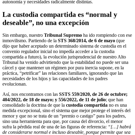
autonomía y necesidades radicalmente distintas.
La custodia compartida es “normal y
deseable”, no una excepción
Sin embargo, nuestro
Tribunal Supremo
ha ido rompiendo con ese
inmovilismo. Partiendo de la
STS 368/2014, de 6 de mayo
(que
dijo que haber aceptado un determinado sistema de custodia en el
convenio regulador inicial no impedía acceder a la custodia
compartida a futuro), la evolución jurisprudencial de nuestro Alto
Tribunal ha venido advirtiendo que la estabilidad no puede ser una
cárcel y que mantener un régimen por pura inercia supone, en la
práctica, “petrificar” las relaciones familiares, ignorando que las
necesidades de los hijos y las capacidades de los padres
evolucionan.
Así, nos encontramos con las
SSTS 559/2020, de 26 de octubre;
404/2022, de 18 de mayo; y 556/2022, de 11 de julio
; que han
consolidado la doctrina de que la
custodia compartida
no es una
medida excepcional, sino el sistema que mejor protege el interés del
menor y que no se trata de un “premio o castigo” para los padres,
sino una herramienta para que, por causa del divorcio, el menor
sufra la pérdida real de una de las figuras de referencia:
“[…] habrá
de considerarse normal e incluso deseable, porque permite que sea