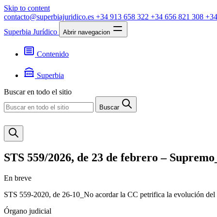
Skip to content
contacto@superbiajuridico.es
+34 913 658 322
+34 656 821 308
+34
Superbia Jurídico
Abrir navegacion
Contenido
Textos
Jurisprudencia
Superbia
Noticias
Presentación
Buscar en todo el sitio
Contacto
Buscar
STS 559/2026, de 23 de febrero – Supremo_
En breve
STS 559-2020, de 26-10_No acordar la CC petrifica la evolución del 
Órgano judicial