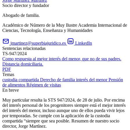
Jorge Martínez Martínez
Socio director y fundador
Abogado de familia.
Académico de Número de la Muy Ilustre Academia Internacional de
Ciencias, Tecnología, Enseñanza y Humanidades
jmartinez@superbiajuridico.es
LinkedIn
Sentencias relacionadas
TS-947/2024
Como respuesta al mejor interés del menor, que no de sus padres.
Distancia domiciliaria.
PDF
Temas
custodia compartida
Derecho de familia
interés del menor
Pensión
de alimentos
Régimen de visitas
En breve
Muy particular resulta la STS 947/2024, de 28 de julio. Por encima
del interés personal de los progenitores siempre está el mejor interés
del interés del menor, incluso aunque uno de ellos pueda vivir lejos
por temporadas. Se cumple con la aplicación de la custodia
compartida “siempre que sea posible. Resumen de nuestro socio
director, Jorge Martínez.