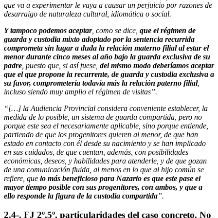
que va a experimentar le vaya a causar un perjuicio por razones de
desarraigo de naturaleza cultural, idiomática o social.
Y tampoco podemos aceptar
, como se dice,
que el régimen de
guarda y custodia mixto adoptado por la sentencia recurrida
comprometa sin lugar a duda la relación materno filial al estar el
menor durante cinco meses al año bajo la guarda exclusiva de su
padre
, puesto que, si así fuese,
del mismo modo deberíamos aceptar
que el que propone la recurrente, de guarda y custodia exclusiva a
su favor, comprometería todavía más la relación paterno filial
,
incluso siendo muy amplio el régimen de visitas”.
“[…] la Audiencia Provincial considera conveniente establecer, la
medida de lo posible, un sistema de guarda compartida, pero no
porque este sea el necesariamente aplicable, sino porque entiende,
partiendo de que los progenitores quieren al menor, de que han
estado en contacto con él desde su nacimiento y se han implicado
en sus cuidados, de que cuentan, además, con posibilidades
económicas, deseos, y habilidades para atenderle, y de que gozan
de una comunicación fluida, al menos en lo que al hijo común se
refiere, que
lo más beneficioso para Nazario es que este pase el
mayor tiempo posible con sus progenitores, con ambos, y que a
ello responde la figura de la custodia compartida
”.
2.4-. FJ 2º.5º, particularidades del caso concreto. No