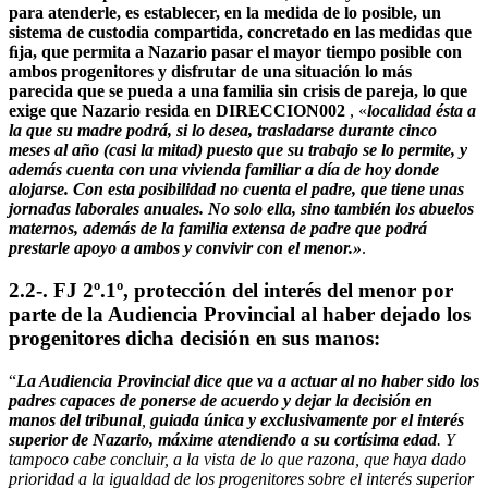
para atenderle, es establecer, en la medida de lo posible, un
sistema de custodia compartida, concretado en las medidas que
ﬁja, que permita a Nazario pasar el mayor tiempo posible con
ambos progenitores y disfrutar de una situación lo más
parecida que se pueda a una familia sin crisis de pareja, lo que
exige que Nazario resida en DIRECCION002
, «
localidad ésta a
la que su madre podrá, si lo desea, trasladarse durante cinco
meses al año (casi la mitad) puesto que su trabajo se lo permite, y
además cuenta con una vivienda familiar a día de hoy donde
alojarse. Con esta posibilidad no cuenta el padre, que tiene unas
jornadas laborales anuales. No solo ella, sino también los abuelos
maternos, además de la familia extensa de padre que podrá
prestarle apoyo a ambos y convivir con el menor.»
.
2.2-. FJ 2º.1º, protección del interés del menor por
parte de la Audiencia Provincial al haber dejado los
progenitores dicha decisión en sus manos
:
“
La Audiencia Provincial dice que va a actuar al no haber sido los
padres capaces de ponerse de acuerdo y dejar la decisión en
manos del tribunal
,
guiada única y exclusivamente por el interés
superior de Nazario, máxime atendiendo a su cortísima edad
. Y
tampoco cabe concluir, a la vista de lo que razona, que haya dado
prioridad a la igualdad de los progenitores sobre el interés superior