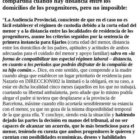
compartida cuando hay distancia entre los
domicilios de los progenitores, pero no imposible:
“
La Audiencia Provincial, consciente de que en el caso no es
fácil establecer el régimen de custodia debido a la corta edad del
menor y a la distancia entre las localidades de residencia de los
progenitores, asume los criterios seguidos por la sentencia de
primera instancia para ﬁjarlos
(corta edad del menor, distancia
entre los domicilios de los padres, aptitudes y actitudes de ambos
adecuadas para el cuidado del menor y apoyo familiar)
salvo en
«la
forma de compatibilizar tan especial régimen laboral – distancia,
en cuanto a los períodos que podrán disfrutar de la compañía de
su hijo común
.»
. Dice, en este sentido, que comprende a la madre
cuando alega que establecer un lugar prioritario de residencia para
Nazario en DIRECCION002 la limitará o la obligará, en su caso, a
estar en dicha localidad cinco meses (aquellos en los que no trabaja),
coartando su libertad ambulatoria, pero añade que lo mismo podría
alegar el padre si tuviera que desplazarse a la provincia de
Barcelona, máxime cuando ello acortaría sensiblemente su estancia
con el menor, ya que no goza de la misma disponibilidad temporal
de la que goza ella. Y concluye, siendo esta la situación y
habiendo
dejado las partes la decisión en manos del tribunal, al no ser
capaces de alcanzar un acuerdo, que lo más beneﬁcioso para el
menor, teniendo en cuenta que ambos progenitores le quieren y
cuentan con posibilidades económicas, deseos y habilidades