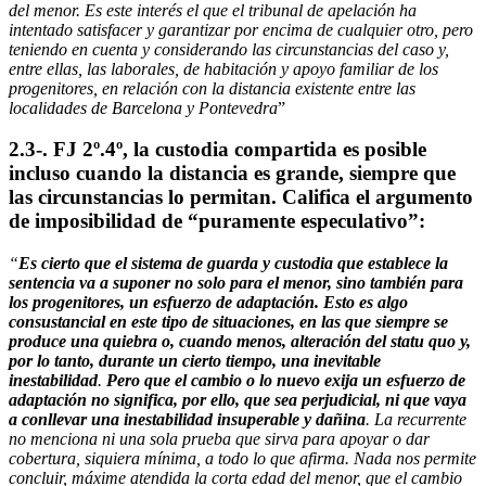
del menor. Es este interés el que el tribunal de apelación ha
intentado satisfacer y garantizar por encima de cualquier otro, pero
teniendo en cuenta y considerando las circunstancias del caso y,
entre ellas, las laborales, de habitación y apoyo familiar de los
progenitores, en relación con la distancia existente entre las
localidades de Barcelona y Pontevedra
”
2.3-. FJ 2º.4º, la custodia compartida es posible
incluso cuando la distancia es grande, siempre que
las circunstancias lo permitan. Califica el argumento
de imposibilidad de “puramente especulativo”:
“
Es cierto que el sistema de guarda y custodia que establece la
sentencia va a suponer no solo para el menor, sino también para
los progenitores, un esfuerzo de adaptación. Esto es algo
consustancial en este tipo de situaciones, en las que siempre se
produce una quiebra o, cuando menos, alteración del statu quo y,
por lo tanto, durante un cierto tiempo, una inevitable
inestabilidad
.
Pero que el cambio o lo nuevo exija un esfuerzo de
adaptación no significa, por ello, que sea perjudicial, ni que vaya
a conllevar una inestabilidad insuperable y dañina
. La recurrente
no menciona ni una sola prueba que sirva para apoyar o dar
cobertura, siquiera mínima, a todo lo que afirma. Nada nos permite
concluir, máxime atendida la corta edad del menor, que el cambio