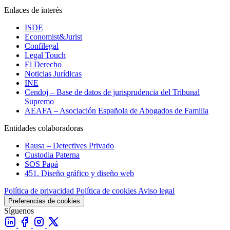
Enlaces de interés
ISDE
Economist&Jurist
Confilegal
Legal Touch
El Derecho
Noticias Jurídicas
INE
Cendoj – Base de datos de jurisprudencia del Tribunal
Supremo
AEAFA – Asociación Española de Abogados de Familia
Entidades colaboradoras
Rausa – Detectives Privado
Custodia Paterna
SOS Papá
451. Diseño gráfico y diseño web
Política de privacidad
Política de cookies
Aviso legal
Preferencias de cookies
Síguenos