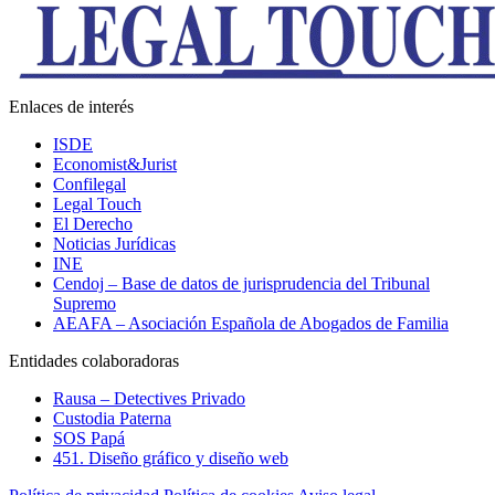
Enlaces de interés
ISDE
Economist&Jurist
Confilegal
Legal Touch
El Derecho
Noticias Jurídicas
INE
Cendoj – Base de datos de jurisprudencia del Tribunal
Supremo
AEAFA – Asociación Española de Abogados de Familia
Entidades colaboradoras
Rausa – Detectives Privado
Custodia Paterna
SOS Papá
451. Diseño gráfico y diseño web