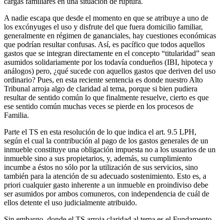
cargas familiares en una situación de ruptura.
A nadie escapa que desde el momento en que se atribuye a uno de
los excónyuges el uso y disfrute del que fuera domicilio familiar,
generalmente en régimen de gananciales, hay cuestiones económicas
que podrían resultar confusas. Así, es pacífico que todos aquellos
gastos que se integran directamente en el concepto “titularidad” sean
asumidos solidariamente por los todavía condueños (IBI, hipoteca y
análogos) pero, ¿qué sucede con aquellos gastos que deriven del uso
ordinario? Pues, en esta reciente sentencia es donde nuestro Alto
Tribunal arroja algo de claridad al tema, porque si bien pudiera
resultar de sentido común lo que finalmente resuelve, cierto es que
ese sentido común muchas veces se pierde en los procesos de
Familia.
Parte el TS en esta resolución de lo que indica el art. 9.5 LPH,
según el cual la contribución al pago de los gastos generales de un
inmueble constituye una obligación impuesta no a los usuarios de un
inmueble sino a sus propietarios, y, además, su cumplimiento
incumbe a éstos no sólo por la utilización de sus servicios, sino
también para la atención de su adecuado sostenimiento. Esto es, a
priori cualquier gasto inherente a un inmueble en proindiviso debe
ser asumidos por ambos comuneros, con independencia de cuál de
ellos detente el uso judicialmente atribuido.
Sin embargo, donde el TS arroja claridad al tema es el Fundamento