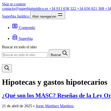
Skip to content
contacto@superbiajuridico.es
+34 913 658 322
+34 656 821 308
+34
Superbia Jurídico
Abrir navegacion
Contenido
Textos
Jurisprudencia
Superbia
Noticias
Presentación
Buscar en todo el sitio
Contacto
Buscar
Hipotecas y gastos hipotecarios
¿Qué son los MASC? Reseñas de la Ley Or
21 de abril de 2025
•
Jorge Martínez Martínez