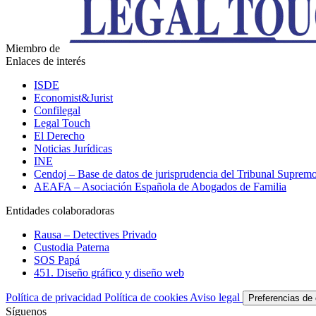
Miembro de
Enlaces de interés
ISDE
Economist&Jurist
Confilegal
Legal Touch
El Derecho
Noticias Jurídicas
INE
Cendoj – Base de datos de jurisprudencia del Tribunal Suprem
AEAFA – Asociación Española de Abogados de Familia
Entidades colaboradoras
Rausa – Detectives Privado
Custodia Paterna
SOS Papá
451. Diseño gráfico y diseño web
Política de privacidad
Política de cookies
Aviso legal
Preferencias de
Síguenos