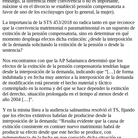
embargo, la diferencia entre convivencia o no es importante,
máxime si en el divorcio se estableció pensión compensatoria a
favor de uno de los excónyuges (por lo general, la mujer).
La importancia de la STS 453/2018 no radica tanto en que reconoce
que la convivencia matrimonial o paramatrimonial es un supuesto de
extinción de la pensión compensatoria, sino en determinar en qué
momento despliega efectos dicha extinción: ¿desde la interposición
de la demanda solicitando la extinción de la pensión o desde la
sentencia?
Nos encontramos con que la AP Salamanca determinó que los
efectos de la extinción de la pensión compensatoria tendrían lugar
desde la interposición de la demanda, indicando que “[…] de forma
indubitada y en fecha muy anterior a la interposición de la demanda
de modificación está presente el hecho material y fáctico
contemplado en la norma y del que se hace depender la extinción
del derecho, situación prolongada en el tiempo al menos desde el
año 2004 […]“.
Y en la misma línea a la audiencia salmantina resolvió el TS, fijando
que los efectos extintivos habrían de producirse desde la
interposición de la demanda: “Resulta evidente que la causa de
extinción consistente en contraer nuevo matrimonio habrá de
producir su efecto desde que este hecho se produce, con
independencia de la fecha en que conocida dicha situación se