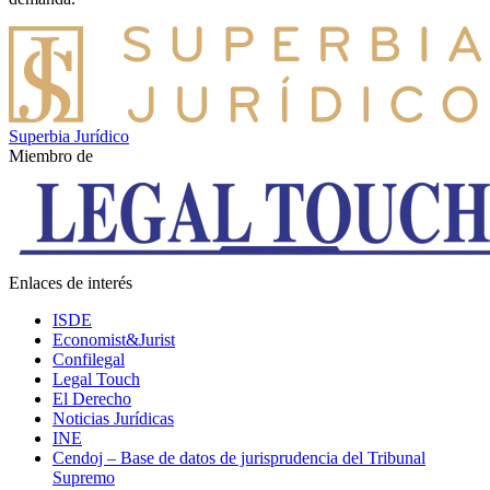
Superbia Jurídico
Miembro de
Enlaces de interés
ISDE
Economist&Jurist
Confilegal
Legal Touch
El Derecho
Noticias Jurídicas
INE
Cendoj – Base de datos de jurisprudencia del Tribunal
Supremo