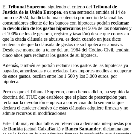
El
Tribunal Supremo
, siguiendo el criterio del
Tribunal de
Justicia de la Unión Europea,
en una sentencia emitida el 14 de
junio de 2024, ha dictado una sentencia por medio de la cual los
consumidores cliente de los bancos con hipotecas podrán
reclamar
la devolución de los gastos hipotecario
s (el 50% de los notariales y
el 100% de los de gestoría, registro y tasación) desde que conozcan
que la citada cláusula es abusiva, es decir, cuando un juez dicte
sentencia de que la cláusula de gastos de su hipoteca es abusiva.
Desde ese momento, a tenor del art. 1964 del Código Civil, tendrán
cinco años para reclamar los gastos de su hipoteca.
Además, también se podrán reclamar los gastos de las hipotecas ya
pagadas, amortizadas y canceladas. Los importes medios a recuperar
de estos gastos, oscilan entre los 1.500 y los 3.000 euros, por
hipoteca.
Pero es que el Tribunal Supremo, como hemos dicho, ha seguido la
doctrina del TJUE que establece que el plazo de prescripción para
reclamar la devolución empieza a correr cuando la sentencia que
declara el carácter abusivo de estas cláusulas adquiere firmeza y no
admite recursos ni modificaciones
Este Tribunal, en dos fallos en referencia a demanda interpuestas por
de
Bankia
(actual CaixaBank) y
Banco Santander
, dictamina que