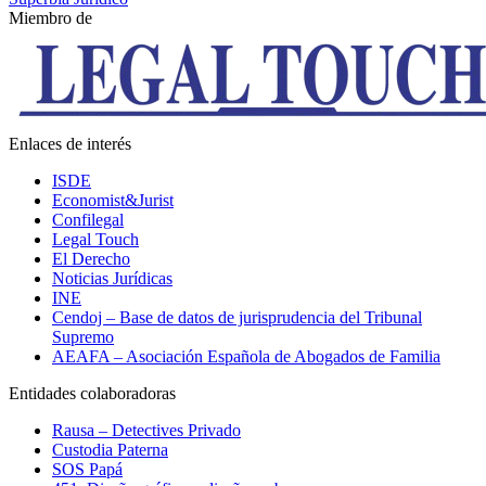
Miembro de
Enlaces de interés
ISDE
Economist&Jurist
Confilegal
Legal Touch
El Derecho
Noticias Jurídicas
INE
Cendoj – Base de datos de jurisprudencia del Tribunal
Supremo
AEAFA – Asociación Española de Abogados de Familia
Entidades colaboradoras
Rausa – Detectives Privado
Custodia Paterna
SOS Papá