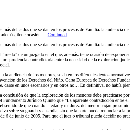
 más delicados que se dan en los procesos de Familia: la audiencia de 
, además, tiene ocasión …
Continued
 más delicados que se dan en los procesos de Familia: la audiencia de 
 “ruedo” de un juzgado en el que, además, tiene ocasión de exponer su p
jurisprudencia contradictoria entre la necesidad de la exploración judic
ocial.
a la audiencia de los menores, se da en los diferentes textos normativos
nvención de los Derechos del Niño, Carta Europea de Derechos Fundame
e, darse en unos escenarios y en otros no… En definitiva, no había plen
a conclusión de que la exploración de los menores debe practicarse por p
n el Fundamento Jurídico Quinto que “La aparente contradicción entre el
l sentido de que cuando la edad y madurez del menor hagan presumir que
uelva sobre su guarda y custodia, sin que la parte pueda renunciar a la 
de 6 de junio de 2005. Para que el juez o tribunal pueda decidir no pract