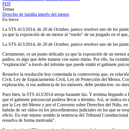
PDF
Temas
Derecho de familia
interés del menor
En breve
La STS 413/2014, de 20 de Octubre, parece resolver uno de los puntos
ya que la exposición de un menor al “ruedo” de un juzgado en el que
La STS 413/2014, de 20 de Octubre, parece resolver uno de los puntos
Ciertamente, es un punto delicado ya que la exposición de un menor al
padres, es algo que debe tratarse con sumo mimo. Por ello, ha existido 
“exploración” a través del informe que puede emitir el gabinete psicos
Resuelve la resolución hoy comentada la controversia que, en relación 
Civil, Ley de Enjuiciamiento Civil, Ley de Protección del Menor, Co
exploración, si esa audiencia de los menores, debe producirse, no dars
Pues bien, la STS 413/2014 arroja bastante luz. Y termina llegando a l
que el gabinete psicosocial pudiera llevar a término. Así, se indica e
por la Ley del Menor y por el Convenio sobre Derechos del Niño, en e
habrán de ser oídos en los procedimientos judiciales en los que se res
oficio. En este mismo sentido la sentencia del Tribunal Constitucional 
resuelva de forma motivada”.