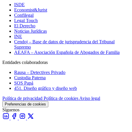
ISDE
Economist&Jurist
Confilegal
Legal Touch
El Derecho
Noticias Jurídicas
INE
Cendoj – Base de datos de jurisprudencia del Tribunal
Supremo
AEAFA – Asociación Española de Abogados de Familia
Entidades colaboradoras
Rausa – Detectives Privado
Custodia Paterna
SOS Papá
451. Diseño gráfico y diseño web
Política de privacidad
Política de cookies
Aviso legal
Preferencias de cookies
Síguenos