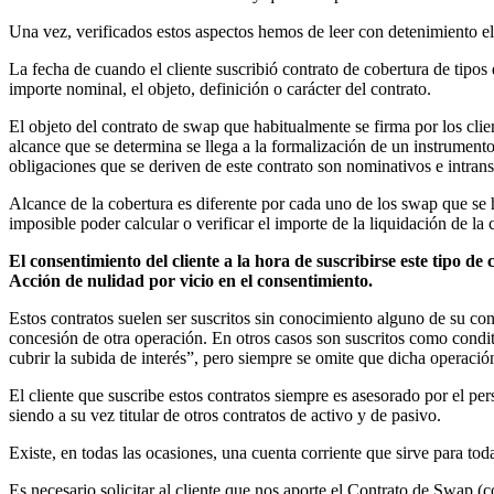
Una vez, verificados estos aspectos hemos de leer con detenimiento el c
La fecha de cuando el cliente suscribió contrato de cobertura de tipos 
importe nominal, el objeto, definición o carácter del contrato.
El objeto del contrato de swap que habitualmente se firma por los clien
alcance que se determina se llega a la formalización de un instrument
obligaciones que se deriven de este contrato son nominativos e intransf
Alcance de la cobertura es diferente por cada uno de los swap que se h
imposible poder calcular o verificar el importe de la liquidación de la
El consentimiento del cliente a la hora de suscribirse este tipo de 
Acción de nulidad por vicio en el consentimiento.
Estos contratos suelen ser suscritos sin conocimiento alguno de su co
concesión de otra operación. En otros casos son suscritos como condi
cubrir la subida de interés”, pero siempre se omite que dicha operación 
El cliente que suscribe estos contratos siempre es asesorado por el per
siendo a su vez titular de otros contratos de activo y de pasivo.
Existe, en todas las ocasiones, una cuenta corriente que sirve para toda
Es necesario solicitar al cliente que nos aporte el Contrato de Swap (c