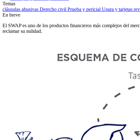
Temas
cláusulas abusivas
Derecho civil
Prueba y pericial
Usura y tarjetas re
En breve
El SWAP es uno de los productos financieros más complejos del merca
reclamar su nulidad.