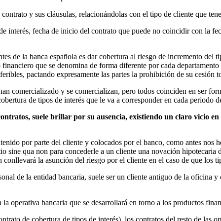
ontrato y sus cláusulas, relacionándolas con el tipo de cliente que tene
de interés, fecha de inicio del contrato que puede no coincidir con la fe
tes de la banca española es dar cobertura al riesgo de incremento del ti
o financiero que se denomina de forma diferente por cada departamento 
eribles, pactando expresamente las partes la prohibición de su cesión tot
an comercializado y se comercializan, pero todos coinciden en ser formu
 cobertura de tipos de interés que le va a corresponder en cada periodo d
contratos, suele brillar por su ausencia,
existiendo un claro vicio en
ntenido por parte del cliente y colocados por el banco, como antes nos
tio sine qua non para concederle a un cliente una novación hipotecaria
conllevará la asunción del riesgo por el cliente en el caso de que los ti
sonal de la entidad bancaria, suele ser un cliente antiguo de la oficina
 la operativa bancaria que se desarrollará en torno a los productos financi
ontrato de cobertura de tipos de interés), los contratos del resto de las