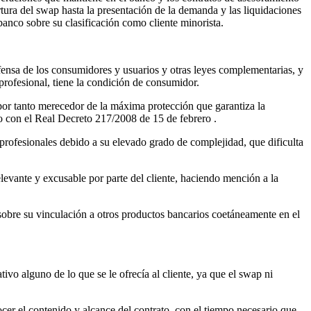
tura del swap hasta la presentación de la demanda y las liquidaciones
banco sobre su clasificación como cliente minorista.
ensa de los consumidores y usuarios y otras leyes complementarias, y
profesional, tiene la condición de consumidor.
y por tanto merecedor de la máxima protección que garantiza la
 con el Real Decreto 217/2008 de 15 de febrero .
profesionales debido a su elevado grado de complejidad, que dificulta
elevante y excusable por parte del cliente, haciendo mención a la
y sobre su vinculación a otros productos bancarios coetáneamente en el
ivo alguno de lo que se le ofrecía al cliente, ya que el swap ni
er el contenido y alcance del contrato, con el tiempo necesario que