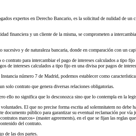
ados expertos en Derecho Bancario, es la solicitud de nulidad de un con
entidad financiera y un cliente de la misma, se comprometen a intercamb
cto sucesivo y de naturaleza bancaria, donde en comparación con un cap
contrato para intercambiar el pago de intereses calculados a tipo fijo 
gos de intereses calculados a tipo fijo en una divisa por pagos de intere
Instancia número 7 de Madrid, podemos establecer como características 
 un solo contrato que genera diversas relaciones obligatorias.
ro ello no significa que lo desconozca sino que lo contempla en la legis
voluntades. El que no precise forma escrita ad solemnitatem no debe hac
e documento público para garantizar su eventual reclamación por vía 
e «contratos marcos» (master agreements), en el que se fijan las reglas
contenido del contrato.
go de las dos partes.