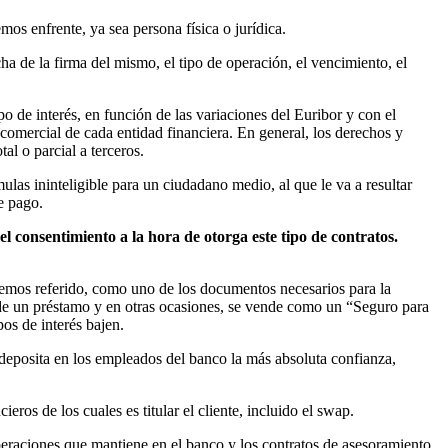
mos enfrente, ya sea persona física o jurídica.
cha de la firma del mismo, el tipo de operación, el vencimiento, el
po de interés, en función de las variaciones del Euribor y con el
comercial de cada entidad financiera. En general, los derechos y
al o parcial a terceros.
las ininteligible para un ciudadano medio, al que le va a resultar
e pago.
 el consentimiento a la hora de otorga este tipo de contratos.
 hemos referido, como uno de los documentos necesarios para la
 de un préstamo y en otras ocasiones, se vende como un “Seguro para
pos de interés bajen.
 y deposita en los empleados del banco la más absoluta confianza,
eros de los cuales es titular el cliente, incluido el swap.
 operaciones que mantiene en el banco y los contratos de asesoramiento