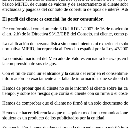
básico MIFID, de cuenta de valores y de asesoramiento al cliente sobr
efectuadas y pagadas del contrato de cobertura de tipos de interés. Ad
El perfil del cliente es esencial, ha de ser consumidor.
De conformidad con el artículo 3 Del RDL 1/2007 de 16 de noviembre p
el art. 2.b) de la Directiva 93/13/CEE del Consejo, mi cliente, como p
La calificación de persona física sin conocimientos ni experiencia sob
normativa MIFID, incorporada al Derecho español por la Ley 47/2007 
La comisión nacional del Mercado de Valores encuadra los swaps en la
la comprensión de sus riesgos.
Con el fin de concluir el alcance y la causa del error en el consentimi
información –o exactamente a la falta de información- que se dio al cli
Hemos de probar que al cliente no se le informó al cliente sobre las c
tiempo, y sobre los riesgos que corría el cliente con su firma o el cost
Hemos de comprobar que el cliente no firmó ni un solo documento don
Hemos de hacer deferencia a que ni siquiera mediaron comunicaciones tel
siquiera es un producto de los publicitados por la entidad.
En conclusión, hemos de demostrar en la demanda que no existió infor