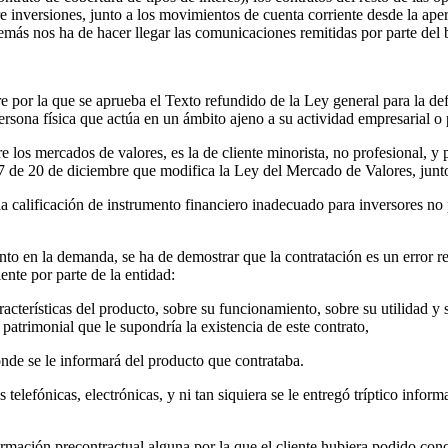
e inversiones, junto a los movimientos de cuenta corriente desde la aper
emás nos ha de hacer llegar las comunicaciones remitidas por parte del 
or la que se aprueba el Texto refundido de la Ley general para la def
ersona física que actúa en un ámbito ajeno a su actividad empresarial o 
re los mercados de valores, es la de cliente minorista, no profesional, 
de 20 de diciembre que modifica la Ley del Mercado de Valores, junto
 calificación de instrumento financiero inadecuado para inversores no 
ento en la demanda, se ha de demostrar que la contratación es un error r
ente por parte de la entidad:
aracterísticas del producto, sobre su funcionamiento, sobre su utilidad 
e patrimonial que le supondría la existencia de este contrato,
de se le informará del producto que contrataba.
efónicas, electrónicas, y ni tan siquiera se le entregó tríptico informat
mación precontractual alguna por la que el cliente hubiera podido conoc