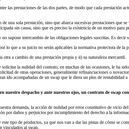
tre las prestaciones de las dos partes, de modo que cada prestación actú
n de una sola prestación, sino que abarca sucesivas prestaciones que se 
anticipada sin causa, sino que es preciso la existencia de un motivo par
 no supone intercambio de las obligaciones legales suscritas. Es decir 
or lo que a su juicio no serán aplicables la normativa protectora de la p
a otra a cambio de una prestación propia y ii) su naturaleza mercantil.
e solicitar la nulidad del contrato, en muchas de las ocasiones, le ha si
 solicitud de otras operaciones, generalmente refinanciaciones o novaci
ran ido acompañadas de un swap que le diera un plus de rentabilidad a l
nuestro despacho y ante nuestros ojos, un contrato de swap con s
stra demanda, la acción de nulidad por error constitutivo de vicio del
ón por daños y perjuicios por incumplimiento del derecho a la informaci
 este tipo de productos, ya que nos van a dar las pistas de cómo se come
an vinculados al swap.