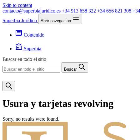
Skip to content
contacto@superbiajuridico.es
+34 913 658 322
+34 656 821 308
+34
Superbia Jurídico
Abrir navegacion
Contenido
Textos
Jurisprudencia
Superbia
Noticias
Presentación
Buscar en todo el sitio
Contacto
Buscar
Usura y tarjetas revolving
Sorry, no results were found.