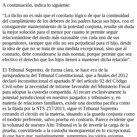
A continuación, indica lo siguiente:
“Lo dicho no es más que el corolario lógico de que la continuidad
del cumplimiento de los deberes de los padres hacia sus hijos, con el
consiguiente mantenimiento de la potestad conjunta, resulta sin duda
la mejor solución para el menor por cuanto le permite seguir
relacionándose del modo más razonable con cada uno de sus
progenitores, siempre que ello no sea perjudicial para el hijo, desde
la idea de que no se trata de una medida excepcional, sino que al
contrario, debe considerarse la más normal, porque permite que sea
efectivo el derecho que los hijos tienen a mantener dicha relación”.
El Tribunal Supremo, de forma clara, se hace eco de la
jurisprudencia del Tribunal Constitucional, que a finales del 2012
declaró inconstitucional el apartado 8º del artículo 92 del Código
Civil sobre la necesidad de informe favorable del Ministerio Fiscal
para adoptar la custodia compartida. Al recaer exclusivamente la
potestad jurisdiccional en nuestros juzgados y tribunales y, en
materia de relaciones familiares, existir una doctrina pacifica como
es la fijada por la STS 257/2013, sigue el Tribunal Supremo
cerrando el círculo en la materia, situando a la guarda conjunta como
el modelo preferente, salvo prueba en contrario. Parece evidente que
la voluntad de nuestro Alto Tribunal es la de invertir la carga de la
prueba, convirtiendo a la custodia monoparental en lo excepcional,
lo que hace que, paulatinamente, superemos los viejos axiomas