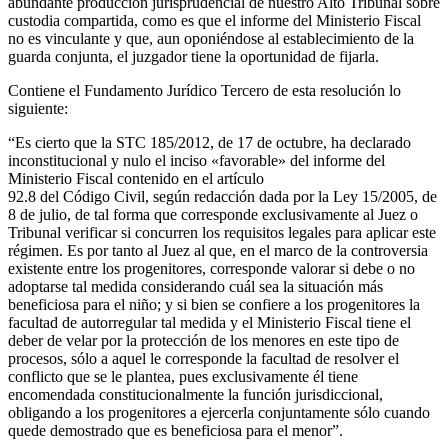
abundante producción jurisprudencial de nuestro Alto Tribunal sobre
custodia compartida, como es que el informe del Ministerio Fiscal
no es vinculante y que, aun oponiéndose al establecimiento de la
guarda conjunta, el juzgador tiene la oportunidad de fijarla.
Contiene el Fundamento Jurídico Tercero de esta resolución lo
siguiente:
“Es cierto que la STC 185/2012, de 17 de octubre, ha declarado
inconstitucional y nulo el inciso «favorable» del informe del
Ministerio Fiscal contenido en el artículo
92.8 del Código Civil, según redacción dada por la Ley 15/2005, de
8 de julio, de tal forma que corresponde exclusivamente al Juez o
Tribunal verificar si concurren los requisitos legales para aplicar este
régimen. Es por tanto al Juez al que, en el marco de la controversia
existente entre los progenitores, corresponde valorar si debe o no
adoptarse tal medida considerando cuál sea la situación más
beneficiosa para el niño; y si bien se confiere a los progenitores la
facultad de autorregular tal medida y el Ministerio Fiscal tiene el
deber de velar por la protección de los menores en este tipo de
procesos, sólo a aquel le corresponde la facultad de resolver el
conflicto que se le plantea, pues exclusivamente él tiene
encomendada constitucionalmente la función jurisdiccional,
obligando a los progenitores a ejercerla conjuntamente sólo cuando
quede demostrado que es beneficiosa para el menor”.