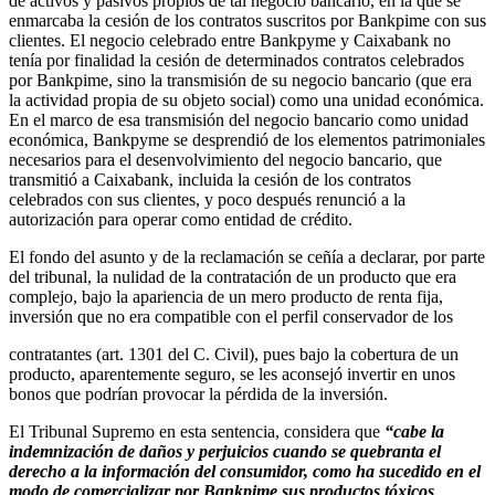
de activos y pasivos propios de tal negocio bancario, en la que se
enmarcaba la cesión de los contratos suscritos por Bankpime con sus
clientes. El negocio celebrado entre Bankpyme y Caixabank no
tenía por finalidad la cesión de determinados contratos celebrados
por Bankpime, sino la transmisión de su negocio bancario (que era
la actividad propia de su objeto social) como una unidad económica.
En el marco de esa transmisión del negocio bancario como unidad
económica, Bankpyme se desprendió de los elementos patrimoniales
necesarios para el desenvolvimiento del negocio bancario, que
transmitió a Caixabank, incluida la cesión de los contratos
celebrados con sus clientes, y poco después renunció a la
autorización para operar como entidad de crédito.
El fondo del asunto y de la reclamación se ceñía a declarar, por parte
del tribunal, la nulidad de la contratación de un producto que era
complejo, bajo la apariencia de un mero producto de renta fija,
inversión que no era compatible con el perfil conservador de los
contratantes (art. 1301 del C. Civil), pues bajo la cobertura de un
producto, aparentemente seguro, se les aconsejó invertir en unos
bonos que podrían provocar la pérdida de la inversión.
El Tribunal Supremo en esta sentencia, considera que
“cabe la
indemnización de daños y perjuicios cuando se quebranta el
derecho a la información del consumidor, como ha sucedido en el
modo de comercializar por Bankpime sus productos tóxicos