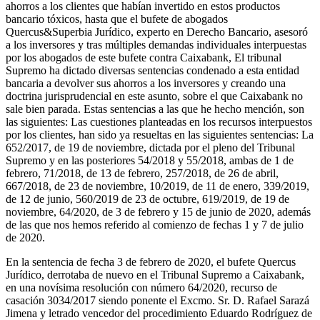
ahorros a los clientes que habían invertido en estos productos
bancario tóxicos, hasta que el bufete de abogados
Quercus&Superbia Jurídico, experto en Derecho Bancario, asesoró
a los inversores y tras múltiples demandas individuales interpuestas
por los abogados de este bufete contra Caixabank, El tribunal
Supremo ha dictado diversas sentencias condenado a esta entidad
bancaria a devolver sus ahorros a los inversores y creando una
doctrina jurisprudencial en este asunto, sobre el que Caixabank no
sale bien parada. Estas sentencias a las que he hecho mención, son
las siguientes: Las cuestiones planteadas en los recursos interpuestos
por los clientes, han sido ya resueltas en las siguientes sentencias: La
652/2017, de 19 de noviembre, dictada por el pleno del Tribunal
Supremo y en las posteriores 54/2018 y 55/2018, ambas de 1 de
febrero, 71/2018, de 13 de febrero, 257/2018, de 26 de abril,
667/2018, de 23 de noviembre, 10/2019, de 11 de enero, 339/2019,
de 12 de junio, 560/2019 de 23 de octubre, 619/2019, de 19 de
noviembre, 64/2020, de 3 de febrero y 15 de junio de 2020, además
de las que nos hemos referido al comienzo de fechas 1 y 7 de julio
de 2020.
En la sentencia de fecha 3 de febrero de 2020, el bufete Quercus
Jurídico, derrotaba de nuevo en el Tribunal Supremo a Caixabank,
en una novísima resolución con número 64/2020, recurso de
casación 3034/2017 siendo ponente el Excmo. Sr. D. Rafael Sarazá
Jimena y letrado vencedor del procedimiento Eduardo Rodríguez de