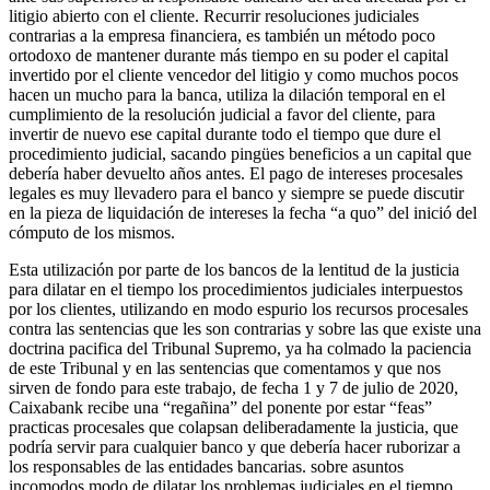
litigio abierto con el cliente. Recurrir resoluciones judiciales
contrarias a la empresa financiera, es también un método poco
ortodoxo de mantener durante más tiempo en su poder el capital
invertido por el cliente vencedor del litigio y como muchos pocos
hacen un mucho para la banca, utiliza la dilación temporal en el
cumplimiento de la resolución judicial a favor del cliente, para
invertir de nuevo ese capital durante todo el tiempo que dure el
procedimiento judicial, sacando pingües beneficios a un capital que
debería haber devuelto años antes. El pago de intereses procesales
legales es muy llevadero para el banco y siempre se puede discutir
en la pieza de liquidación de intereses la fecha “a quo” del inició del
cómputo de los mismos.
Esta utilización por parte de los bancos de la lentitud de la justicia
para dilatar en el tiempo los procedimientos judiciales interpuestos
por los clientes, utilizando en modo espurio los recursos procesales
contra las sentencias que les son contrarias y sobre las que existe una
doctrina pacifica del Tribunal Supremo, ya ha colmado la paciencia
de este Tribunal y en las sentencias que comentamos y que nos
sirven de fondo para este trabajo, de fecha 1 y 7 de julio de 2020,
Caixabank recibe una “regañina” del ponente por estar “feas”
practicas procesales que colapsan deliberadamente la justicia, que
podría servir para cualquier banco y que debería hacer ruborizar a
los responsables de las entidades bancarias. sobre asuntos
incomodos modo de dilatar los problemas judiciales en el tiempo,