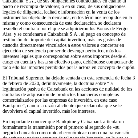
Caixabank, S.A., de sus obligaciones contractuales en cuanto al
pacto de recompra de valores; o en su caso, de sus obligaciones
legales de diligencia, lealtad e información en la venta de los
instrumentos objeto de la demanda, en los términos recogidos en la
misma y como consecuencia de esta declaración, se declarara
resuelto el contrato por el que se adquirieron los Bonos de Fergo
Aisa, y se condenara a Caixabank S.A., al pago en concepto de
restitución del importe del capital invertido, más los gastos de
custodia directamente vinculados a estos valores a concretar en
ejecución de sentencia por ser de devengo periódico, más los
intereses legales que correspondan sobre estos importes desde el
cargo en cuenta y hasta su efectivo pago, debiéndose compensar de
todo ello los importes percibidos por la actora en concepto de cupón.
El Tribunal Supremo, ha dejado sentada en esta sentencia de fecha 3
de febrero de 2020, definitivamente, la doctrina sobre “la
legitimación pasiva de Caixabank en las acciones de nulidad de los
contratos de adquisición de productos financieros complejos
comercializados por las empresas de inversión, en este caso
Bankpime”, dando la razón al cliente que reclamaba que se le
devolviera el capital invertido, más los intereses.
En importante conocer que Bankpime y Caixabank articularon
formalmente la transmisión por el primero al segundo de «su
negocio bancario como unidad económica» como una transmisión