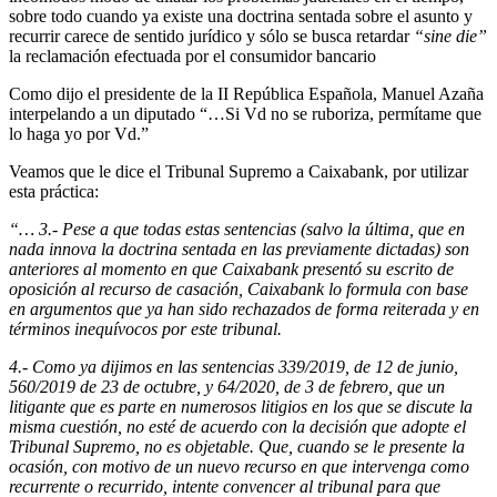
sobre todo cuando ya existe una doctrina sentada sobre el asunto y
recurrir carece de sentido jurídico y sólo se busca retardar
“sine die”
la reclamación efectuada por el consumidor bancario
Como dijo el presidente de la II República Española, Manuel Azaña
interpelando a un diputado “…Si Vd no se ruboriza, permítame que
lo haga yo por Vd.”
Veamos que le dice el Tribunal Supremo a Caixabank, por utilizar
esta práctica:
“… 3.- Pese a que todas estas sentencias (salvo la última, que en
nada innova la doctrina sentada en las previamente dictadas) son
anteriores al momento en que Caixabank presentó su escrito de
oposición al recurso de casación, Caixabank lo formula con base
en argumentos que ya han sido rechazados de forma reiterada y en
términos inequívocos por este tribunal.
4.- Como ya dijimos en las sentencias 339/2019, de 12 de junio,
560/2019 de 23 de octubre, y 64/2020, de 3 de febrero, que un
litigante que es parte en numerosos litigios en los que se discute la
misma cuestión, no esté de acuerdo con la decisión que adopte el
Tribunal Supremo, no es objetable. Que, cuando se le presente la
ocasión, con motivo de un nuevo recurso en que intervenga como
recurrente o recurrido, intente convencer al tribunal para que