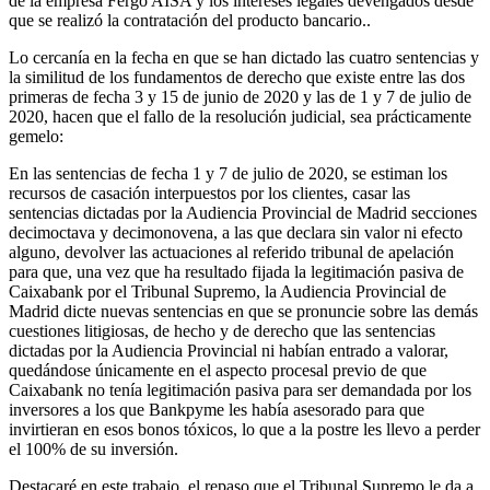
de la empresa Fergo AISA y los intereses legales devengados desde
que se realizó la contratación del producto bancario..
Lo cercanía en la fecha en que se han dictado las cuatro sentencias y
la similitud de los fundamentos de derecho que existe entre las dos
primeras de fecha 3 y 15 de junio de 2020 y las de 1 y 7 de julio de
2020, hacen que el fallo de la resolución judicial, sea prácticamente
gemelo:
En las sentencias de fecha 1 y 7 de julio de 2020, se estiman los
recursos de casación interpuestos por los clientes, casar las
sentencias dictadas por la Audiencia Provincial de Madrid secciones
decimoctava y decimonovena, a las que declara sin valor ni efecto
alguno, devolver las actuaciones al referido tribunal de apelación
para que, una vez que ha resultado fijada la legitimación pasiva de
Caixabank por el Tribunal Supremo, la Audiencia Provincial de
Madrid dicte nuevas sentencias en que se pronuncie sobre las demás
cuestiones litigiosas, de hecho y de derecho que las sentencias
dictadas por la Audiencia Provincial ni habían entrado a valorar,
quedándose únicamente en el aspecto procesal previo de que
Caixabank no tenía legitimación pasiva para ser demandada por los
inversores a los que Bankpyme les había asesorado para que
invirtieran en esos bonos tóxicos, lo que a la postre les llevo a perder
el 100% de su inversión.
Destacaré en este trabajo, el repaso que el Tribunal Supremo le da a