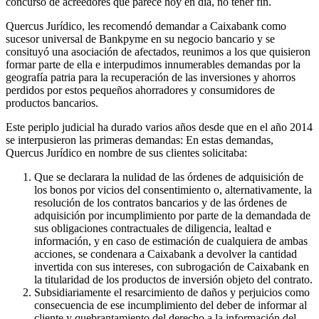
concurso de acreedores que parece hoy en día, no tener fin.
Quercus Jurídico, les recomendó demandar a Caixabank como
sucesor universal de Bankpyme en su negocio bancario y se
consituyó una asociación de afectados, reunimos a los que quisieron
formar parte de ella e interpudimos innumerables demandas por la
geografía patria para la recuperación de las inversiones y ahorros
perdidos por estos pequeños ahorradores y consumidores de
productos bancarios.
Este periplo judicial ha durado varios años desde que en el año 2014
se interpusieron las primeras demandas: En estas demandas,
Quercus Jurídico en nombre de sus clientes solicitaba:
Que se declarara la nulidad de las órdenes de adquisición de
los bonos por vicios del consentimiento o, alternativamente, la
resolución de los contratos bancarios y de las órdenes de
adquisición por incumplimiento por parte de la demandada de
sus obligaciones contractuales de diligencia, lealtad e
información, y en caso de estimación de cualquiera de ambas
acciones, se condenara a Caixabank a devolver la cantidad
invertida con sus intereses, con subrogación de Caixabank en
la titularidad de los productos de inversión objeto del contrato.
Subsidiariamente el resarcimiento de daños y perjuicios como
consecuencia de ese incumplimiento del deber de informar al
cliente y quebrantamiento del derecho a la información del