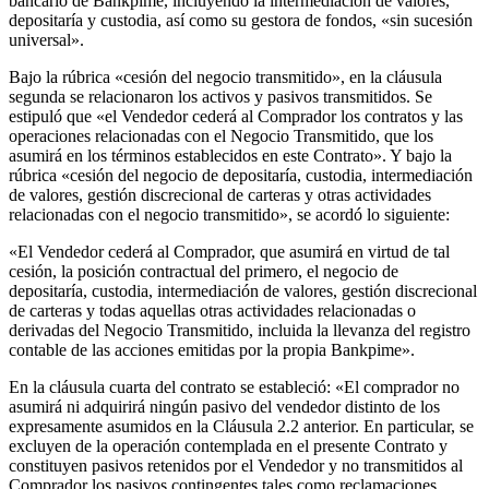
bancario de Bankpime, incluyendo la intermediación de valores,
depositaría y custodia, así como su gestora de fondos, «sin sucesión
universal».
Bajo la rúbrica «cesión del negocio transmitido», en la cláusula
segunda se relacionaron los activos y pasivos transmitidos. Se
estipuló que «el Vendedor cederá al Comprador los contratos y las
operaciones relacionadas con el Negocio Transmitido, que los
asumirá en los términos establecidos en este Contrato». Y bajo la
rúbrica «cesión del negocio de depositaría, custodia, intermediación
de valores, gestión discrecional de carteras y otras actividades
relacionadas con el negocio transmitido», se acordó lo siguiente:
«El Vendedor cederá al Comprador, que asumirá en virtud de tal
cesión, la posición contractual del primero, el negocio de
depositaría, custodia, intermediación de valores, gestión discrecional
de carteras y todas aquellas otras actividades relacionadas o
derivadas del Negocio Transmitido, incluida la llevanza del registro
contable de las acciones emitidas por la propia Bankpime».
En la cláusula cuarta del contrato se estableció: «El comprador no
asumirá ni adquirirá ningún pasivo del vendedor distinto de los
expresamente asumidos en la Cláusula 2.2 anterior. En particular, se
excluyen de la operación contemplada en el presente Contrato y
constituyen pasivos retenidos por el Vendedor y no transmitidos al
Comprador los pasivos contingentes tales como reclamaciones