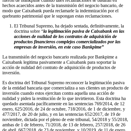
fueron de Bankpime cuando tales reclamaciones se basaran en
hechos acaecidos antes de la transmisión del negocio bancario, de
modo que Caixabank pueda reclamarle la indemnización por el
quebranto patrimonial que le supongan estas reclamaciones.
El Tribunal Supremo, ha dejado sentada, definitivamente, la
doctrina sobre “
la legitimación pasiva de Caixabank en las
acciones de nulidad de los contratos de adquisición de
productos financieros complejos comercializados por las
empresas de inversión, en este caso Bankpime”
La transmisión del negocio bancario realizada por Bankpime a
Caixabank legitima pasivamente a Caixabank para soportar la
acción de nulidad del contrato de adquisición de productos de
inversión.
Es doctrina del Tribunal Supremo reconocer la legitimación pasiva
de la entidad bancaria que comercializa a sus clientes un producto de
inversión cuando estos ejercitan contra aquella una acción de
nulidad y piden la restitución de lo que invirtieron. Esta doctrina ha
quedado asentada pacíficamente en las sentencias 769/2014, de 12
enero, 625/2016, de 24 de octubre, 718/2016, de 1 de diciembre, y
477/2017, de 20 de julio, y en las sentencias 652/2017, de 19 de
noviembre, dictada por el pleno de este tribunal, 54/2018 y 55/2018,
ambas de 1 de febrero, 71/2018, de 13 de febrero, 257/2018, de 26
de abril, 667/2018, de 23 de noviembre, y 10/2019, de 11 de enero,