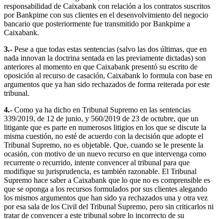
responsabilidad de Caixabank con relación a los contratos suscritos
por Bankpime con sus clientes en el desenvolvimiento del negocio
bancario que posteriormente fue transmitido por Bankpime a
Caixabank.
3.-
Pese a que todas estas sentencias (salvo las dos últimas, que en
nada innovan la doctrina sentada en las previamente dictadas) son
anteriores al momento en que Caixabank presentó su escrito de
oposición al recurso de casación, Caixabank lo formula con base en
argumentos que ya han sido rechazados de forma reiterada por este
tribunal.
4.-
Como ya ha dicho en Tribunal Supremo en las sentencias
339/2019, de 12 de junio, y 560/2019 de 23 de octubre, que un
litigante que es parte en numerosos litigios en los que se discute la
misma cuestión, no esté de acuerdo con la decisión que adopte el
Tribunal Supremo, no es objetable. Que, cuando se le presente la
ocasión, con motivo de un nuevo recurso en que intervenga como
recurrente o recurrido, intente convencer al tribunal para que
modifique su jurisprudencia, es también razonable. El Tribunal
Supremo hace saber a Caixabank que lo que no es comprensible es
que se oponga a los recursos formulados por sus clientes alegando
los mismos argumentos que han sido ya rechazados una y otra vez
por esa sala de los Civil del Tribunal Supremo, pero sin criticarlos ni
tratar de convencer a este tribunal sobre lo incorrecto de su