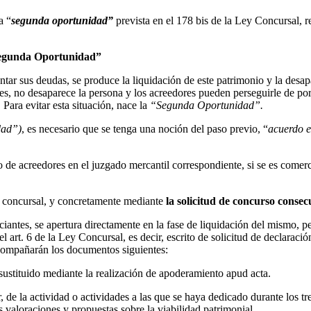
a “
segunda oportunidad”
prevista en el 178 bis de la Ley Concursal, r
Segunda Oportunidad”
tar sus deudas, se produce la liquidación de este patrimonio y la desapar
es, no desaparece la persona y los acreedores pueden perseguirle de por
Para evitar esta situación, nace la
“Segunda Oportunidad”.
dad”)
, es necesario que se tenga una noción del paso previo, “
acuerdo e
o de acreedores en el juzgado mercantil correspondiente, si se es comerc
te concursal, y concretamente mediante
la solicitud de concurso consec
iantes, se apertura directamente en la fase de liquidación del mismo, p
 art. 6 de la Ley Concursal, es decir, escrito de solicitud de declaració
 acompañarán los documentos siguientes:
 sustituido mediante la realización de apoderamiento apud acta.
 de la actividad o actividades a las que se haya dedicado durante los tr
as valoraciones y propuestas sobre la viabilidad patrimonial.