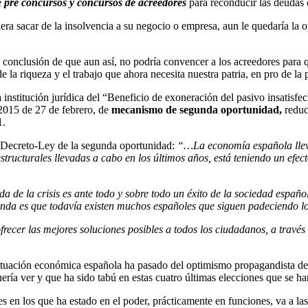
e
pre concursos y concursos de acreedores
para reconducir las deudas 
iera sacar de la insolvencia a su negocio o empresa, aun le quedaría la 
la conclusión de que aun así, no podría convencer a los acreedores para 
e la riqueza y el trabajo que ahora necesita nuestra patria, en pro de la
a institución jurídica del “Beneficio de exoneración del pasivo insatisfe
/2015 de 27 de febrero, de
mecanismo de segunda oportunidad,
reduc
1.
l Decreto-Ley de la segunda oportunidad:
“…La economía española llev
ructurales llevadas a cabo en los últimos años, está teniendo un efecto
ida de la crisis es ante todo y sobre todo un éxito de la sociedad espa
nda es que todavía existen muchos españoles que siguen padeciendo los
frecer las mejores soluciones posibles a todos los ciudadanos, a travé
 situación económica española ha pasado del optimismo propagandista d
quería ver y que ha sido tabú en estas cuatro últimas elecciones que se 
 en los que ha estado en el poder, prácticamente en funciones, va a las