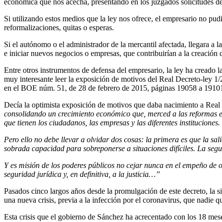
económica que nos acecha, presentando en los juzgados solicitudes d
Si utilizando estos medios que la ley nos ofrece, el empresario no pud
reformalizaciones, quitas o esperas.
Si el autónomo o el administrador de la mercantil afectada, llegara a 
e iniciar nuevos negocios o empresas, que contribuirían a la creación d
Entre otros instrumentos de defensa del empresario, la ley ha creado l
muy interesante leer la exposición de motivos del Real Decreto-ley 1
en el BOE núm. 51, de 28 de febrero de 2015, páginas 19058 a 1910
Decía la optimista exposición de motivos que daba nacimiento a Rea
consolidando un crecimiento económico que, merced a las reformas est
que tienen los ciudadanos, las empresas y las diferentes instituciones.
Pero ello no debe llevar a olvidar dos cosas: la primera es que la sal
sobrada capacidad para sobreponerse a situaciones difíciles. La segu
Y es misión de los poderes públicos no cejar nunca en el empeño de o
seguridad jurídica y, en definitiva, a la justicia…”
Pasados cinco largos años desde la promulgación de este decreto, la
una nueva crisis, previa a la infección por el coronavirus, que nadie 
Esta crisis que el gobierno de Sánchez ha acrecentado con los 18 meses