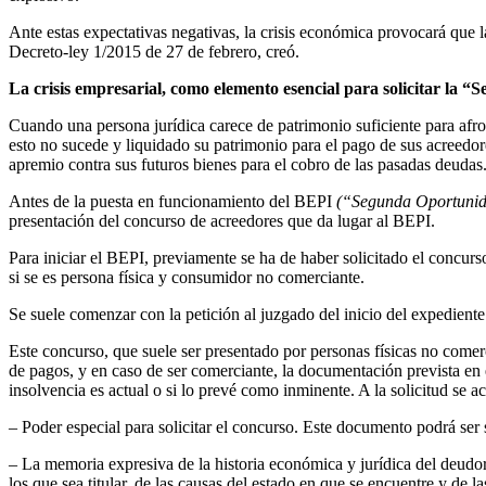
Ante estas expectativas negativas, la crisis económica provocará que l
Decreto-ley 1/2015 de 27 de febrero, creó.
La crisis empresarial, como elemento esencial para solicitar
la “
Cuando una persona jurídica carece de patrimonio suficiente para afron
esto no sucede y liquidado su patrimonio para el pago de sus acreedor
apremio contra sus futuros bienes para el cobro de las pasadas deudas. 
Antes de la puesta en funcionamiento del BEPI
(“Segunda Oportuni
presentación del concurso de acreedores que da lugar al BEPI.
Para iniciar el BEPI, previamente se ha de haber solicitado el concurs
si se es persona física y consumidor no comerciante.
Se suele comenzar con la petición al juzgado del inicio del expedien
Este concurso, que suele ser presentado por personas físicas no comerc
de pagos, y en caso de ser comerciante, la documentación prevista en el
insolvencia es actual o si lo prevé como inminente. A la solicitud se
– Poder especial para solicitar el concurso. Este documento podrá ser
– La memoria expresiva de la historia económica y jurídica del deudor,
los que sea titular, de las causas del estado en que se encuentre y de l