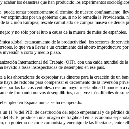
 acabar los desastres que han producido los experimentos sociológicos
 pueda tomar posteriormente al término de nuestro confinamiento, lleva
r exprimidos por un gobierno que, si no lo remedía la Providencia, nos
te de la Unión Europea, rescate camuflado de compra masiva de deuda p
egro y no sólo por el luto a causa de la muerte de miles de españoles.
nómica global: estancamiento de la productividad, los sectores de servi
versores, lo que va a llevar a un crecimiento del ahorro improductivo p
na inversión a corto y medio plazo.
anización Internacional del Trabajo (OIT), con una caída mundial de la t
a llevado a tasas insospechadas de desempleo en ese país.
te a los ahorradores de expropiar sus dineros para la creación de un ba
ca se haya de redoblar para compensar el decremento de la inversión priv
ados por los bancos centrales, crearan mayor inestabilidad financiera a
camente formando nuevos desequilibrios, cada vez más difíciles de super
, el empleo en España nunca se ha recuperado.
 un 11 % del PIB, de destrucción del tejido empresarial y de pérdida d
ria del BCE, producen una imagen de fragilidad en la economía española,
ción, un gobierno de corte comunista y enemigo de las libertades, entre 