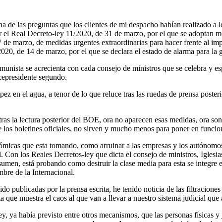
una de las preguntas que los clientes de mi despacho habían realizado a
or el Real Decreto-ley 11/2020, de 31 de marzo, por el que se adoptan
7 de marzo, de medidas urgentes extraordinarias para hacer frente al 
20, de 14 de marzo, por el que se declara el estado de alarma para la g
unista se acrecienta con cada consejo de ministros que se celebra y esp
icepresidente segundo.
ez en el agua, a tenor de lo que reluce tras las ruedas de prensa poster
ras la lectura posterior del BOE, ora no aparecen esas medidas, ora son 
e los boletines oficiales, no sirven y mucho menos para poner en func
ómicas que esta tomando, como arruinar a las empresas y los autónomos,
. Con los Reales Decretos-ley que dicta el consejo de ministros, Iglesi
esumen, está probando como destruir la clase media para esta se integre 
bre de la Internacional.
do publicadas por la prensa escrita, he tenido noticia de las filtracion
a que muestra el caos al que van a llevar a nuestro sistema judicial que
ey, ya había previsto entre otros mecanismos, que las personas físicas y