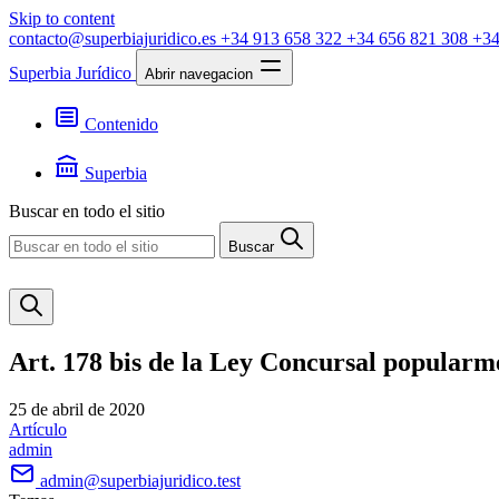
Skip to content
contacto@superbiajuridico.es
+34 913 658 322
+34 656 821 308
+34
Superbia Jurídico
Abrir navegacion
Contenido
Textos
Jurisprudencia
Superbia
Noticias
Presentación
Buscar en todo el sitio
Contacto
Buscar
Art. 178 bis de la Ley Concursal popular
25 de abril de 2020
Artículo
admin
admin@superbiajuridico.test