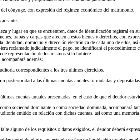
ad del cónyuge, con expresión del régimen económico del matrimonio.
 causante.
za y lugar en que se encuentren, datos de identificación registral en s
menes, trabas y cargas que afecten a estos bienes y derechos, con expres
a identidad, domicilio y dirección electrónica de cada uno de ellos, así 
biera reclamado judicialmente el pago, se identificará el procedimiento c
o de representación de los mismos si lo hubiere.
ad, acompañará además:
itoría correspondientes a los tres últimos ejercicios.
n posterioridad a las últimas cuentas anuales formuladas y depositadas
últimas cuentas anuales presentadas, en el caso de que el deudor estuvi
, como sociedad dominante o como sociedad dominada, acompañará tambi
e auditoría emitido en relación con dichas cuentas, así como una memoria
 alguno de los requisitos o datos exigidos, el deudor deberá expresar 
raídas por el deudor y aun estando en fase de liquidación prevista en el