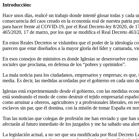
Introducción:
Hace unos días, realicé un trabajo donde intenté glosar todas y cada 
consecuencia del caos creado en la economía real de nuestra patria p
para hacer frente al COVID-19, por el Real Decreto-ley 8/2020, de 1
465/2020, 17 de marzo, por los que se modifica el Real Decreto 463/20
En estos Reales Decretos se vislumbra que el poder de la ideología com
parecen que estar diseñados a la mayor gloría del líder y camarada, v
En esos consejos de ministros es donde Iglesias se desenvuelve como p
sociales
que proclama, en defensa de los “pobres y oprimidos”.
La mala noticia para los ciudadanos, empresarios y empresas; es que, t
media. Es decir, las medidas acordadas por el gobierno en cada uno d
Iglesias está experimentando desde el gobierno, con las medidas econ
está sondeando el modo de como destruir el tejido empresarial español
como arruinar a obreros, agricultores y a profesionales liberales, en r
esclavos sin par, que él domina, con la misión de tomar España en nom
Tras las noticias que colegas de profesión me han enviado y que han si
afectarán al futuro inmediato de los juzgados y me ha saltado una alert
La legislación actual, a no ser que sea modificada por Real Decreto L