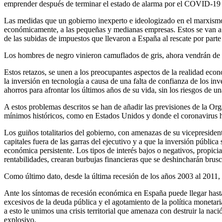
emprender después de terminar el estado de alarma por el COVID-19 y
Las medidas que un gobierno inexperto e ideologizado en el marxismo,
económicamente, a las pequeñas y medianas empresas. Estos se van a ve
de las subidas de impuestos que llevaron a España al rescate por par
Los hombres de negro vinieron camuflados de gris, ahora vendrán de n
Estos retazos, se unen a los preocupantes aspectos de la realidad eco
la inversión en tecnología a causa de una falta de confianza de los in
ahorros para afrontar los últimos años de su vida, sin los riesgos de u
A estos problemas descritos se han de añadir las previsiones de la Org
mínimos históricos, como en Estados Unidos y donde el coronavirus h
Los guiños totalitarios del gobierno, con amenazas de su vicepresiden
capitales fuera de las garras del ejecutivo y a que la inversión públi
económica persistente. Los tipos de interés bajos o negativos, propici
rentabilidades, crearan burbujas financieras que se deshincharán brus
Como último dato, desde la última recesión de los años 2003 al 2011
Ante los síntomas de recesión económica en España puede llegar hasta
excesivos de la deuda pública y el agotamiento de la política moneta
a esto le unimos una crisis territorial que amenaza con destruir la na
explosivo.