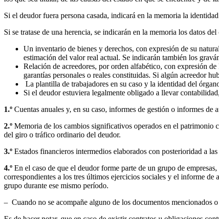
Si el deudor fuera persona casada, indicará en la memoria la identid
Si se tratase de una herencia, se indicarán en la memoria los datos del
Un inventario de bienes y derechos, con expresión de su naturale
estimación del valor real actual. Se indicarán también los gravá
Relación de acreedores, por orden alfabético, con expresión de l
garantías personales o reales constituidas. Si algún acreedor hu
La plantilla de trabajadores en su caso y la identidad del órgan
Si el deudor estuviera legalmente obligado a llevar contabilid
1.º
Cuentas anuales y, en su caso, informes de gestión o informes de aud
2.º
Memoria de los cambios significativos operados en el patrimonio co
del giro o tráfico ordinario del deudor.
3.º
Estados financieros intermedios elaborados con posterioridad a las 
4.º
En el caso de que el deudor forme parte de un grupo de empresas
correspondientes a los tres últimos ejercicios sociales y el informe d
grupo durante ese mismo período.
– Cuando no se acompañe alguno de los documentos mencionados o falte
Es de hacer notar, que en caso de existir contratos u obligaciones cont