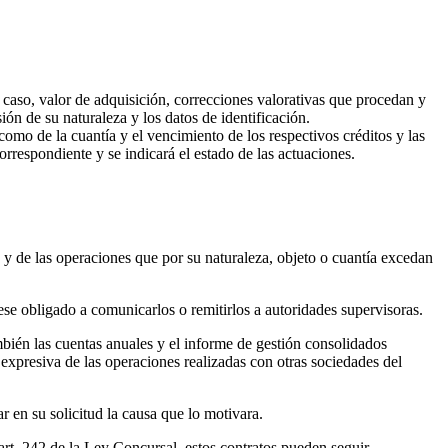
u caso, valor de adquisición, correcciones valorativas que procedan y
ión de su naturaleza y los datos de identificación.
como de la cuantía y el vencimiento de los respectivos créditos y las
orrespondiente y se indicará el estado de las actuaciones.
 y de las operaciones que por su naturaleza, objeto o cuantía excedan
ese obligado a comunicarlos o remitirlos a autoridades supervisoras.
én las cuentas anuales y el informe de gestión consolidados
 expresiva de las operaciones realizadas con otras sociedades del
en su solicitud la causa que lo motivara.
 art. 242 de la Ley Concursal, estos contratos pueden seguir