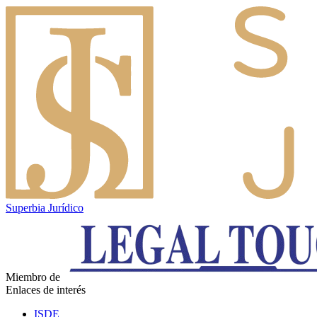
Superbia Jurídico
Miembro de
Enlaces de interés
ISDE