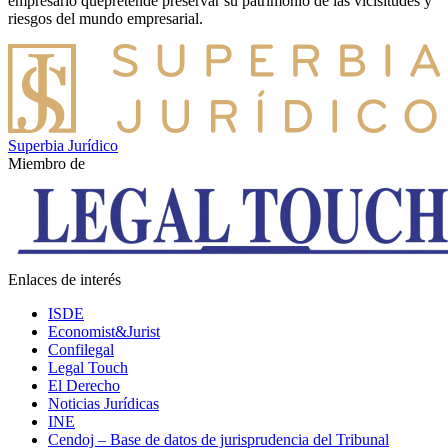
empresario quepretende preservar su patrimonio de las vicisitudes y
riesgos del mundo empresarial.
Superbia Jurídico
Miembro de
Enlaces de interés
ISDE
Economist&Jurist
Confilegal
Legal Touch
El Derecho
Noticias Jurídicas
INE
Cendoj – Base de datos de jurisprudencia del Tribunal