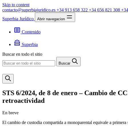
Skip to content
contacto@superbiajuridico.es
+34 913 658 322
+34 656 821 308
+34
Superbia Jurídico
Abrir navegacion
Contenido
Textos
Jurisprudencia
Superbia
Noticias
Presentación
Buscar en todo el sitio
Contacto
Buscar
STS 6/2024, de 8 de enero – Cambio de CC 
retroactividad
En breve
El cambio de custodia compartida a monoparental equivale a primera se