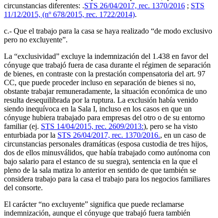
circunstancias diferentes: .
STS 26/04/2017, rec. 1370/2016
;
STS
11/12/2015, (nº 678/2015, rec. 1722/2014)
.
c.- Que el trabajo para la casa se haya realizado “de modo exclusivo
pero no excluyente”.
La “exclusividad” excluye la indemnización del 1.438 en favor del
cónyuge que trabajó fuera de casa durante el régimen de separación
de bienes, en contraste con la prestación compensatoria del art. 97
CC, que puede proceder incluso en separación de bienes si no,
obstante trabajar remuneradamente, la situación económica de uno
resulta desequilibrada por la ruptura. La exclusión había venido
siendo inequívoca en la Sala I, incluso en los casos en que un
cónyuge hubiera trabajado para empresas del otro o de su entorno
familiar (ej.
STS 14/04/2015, rec. 2609/2013:
), pero se ha visto
enturbiada por la
STS 26/04/2017, rec. 1370/2016.
, en un caso de
circunstancias personales dramáticas (esposa custodia de tres hijos,
dos de ellos minusválidos, que había trabajado como autónoma con
bajo salario para el estanco de su suegra), sentencia en la que el
pleno de la sala matiza lo anterior en sentido de que también se
considera trabajo para la casa el trabajo para los negocios familiares
del consorte.
El carácter “no excluyente” significa que puede reclamarse
indemnización, aunque el cónyuge que trabajó fuera también