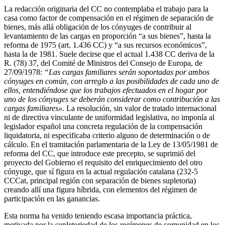
La redacción originaria del CC no contemplaba el trabajo para la
casa como factor de compensación en el régimen de separación de
bienes, más allá obligación de los cónyuges de contribuir al
levantamiento de las cargas en proporción “a sus bienes”, hasta la
reforma de 1975 (art. 1.436 CC) y “a sus recursos económicos”,
hasta la de 1981. Suele decirse que el actual 1.438 CC deriva de la
R. (78) 37, del Comité de Ministros del Consejo de Europa, de
27/09/1978:
“Las cargas familiares serán soportadas por ambos
cónyuges en común, con arreglo a las posibilidades de cada uno de
ellos, entendiéndose que los trabajos efectuados en el hogar por
uno de los cónyuges se deberán considerar como contribución a las
cargas familiares».
La resolución, sin valor de tratado internacional
ni de directiva vinculante de uniformidad legislativa, no imponía al
legislador español una concreta regulación de la compensación
liquidatoria, ni especificaba criterio alguno de determinación o de
cálculo. En el tramitación parlamentaria de la Ley de 13/05/1981 de
reforma del CC, que introduce este precepto, se suprimió del
proyecto del Gobierno el requisito del enriquecimiento del otro
cónyuge, que sí figura en la actual regulación catalana (232-5
CCCat, principal región con separación de bienes supletoria)
creando allí una figura híbrida, con elementos del régimen de
participación en las ganancias.
Esta norma ha venido teniendo escasa importancia práctica,
motivada por la supletoriedad de los regímenes de comunidad en los