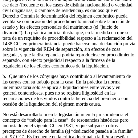
ese dato (frecuente en los casos de distinta nacionalidad o vecindad
civil originarias, o cambios de residencia), es dudoso que en
Derecho Común la determinación del régimen económico pueda
ventilarse con ocasión del procedimiento inicial sobre la acción de
estado y los efectos personales del matrimonio (el “juicio de
divorcio”). La práctica judicial ilustra que, en la medida en que se
trata de un requisito de procedibilidad respecto a la reclamación del
1438 CC, en primera instancia puede hacerse una declaración previa
sobre la vigencia del REM de separación, sin efectos de cosa
juzgada, y que la discrepancia podría reproducirse en procedimiento
separado, con efecto prejudicial respecto a la firmeza de la
regulación de los efectos económicos de la liquidación.
b.- Que uno de los cónyuges haya contribuido al levantamiento de
las cargas con su trabajo para la casa. En la práctica la norma
indemnizatoria solo se aplica a liquidaciones entre vivos y en
general contenciosas, pues no se registra litigiosidad en las
reclamaciones de los viudos contra la herencia del premuerto con
ocasión de la liquidación del régimen mortis causa.
No está desarrollado ni en la legislación ni en la jurisprudencia el
concepto de “trabajo para la casa”, de resonancias históricas pero
incrustado en el vigente CC en 1981, y que subyace a otros
preceptos de derecho de familia (ej “dedicación pasada a la familia”,
art. 97 CC). Es frecuente en la crítica doctrinal a la figura reseñar