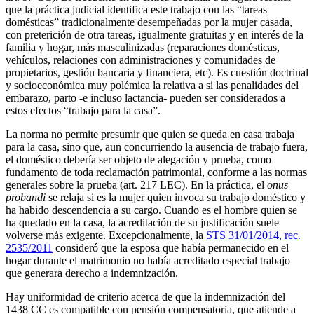
que la práctica judicial identifica este trabajo con las “tareas
domésticas” tradicionalmente desempeñadas por la mujer casada,
con preterición de otra tareas, igualmente gratuitas y en interés de la
familia y hogar, más masculinizadas (reparaciones domésticas,
vehículos, relaciones con administraciones y comunidades de
propietarios, gestión bancaria y financiera, etc). Es cuestión doctrinal
y socioeconómica muy polémica la relativa a si las penalidades del
embarazo, parto -e incluso lactancia- pueden ser considerados a
estos efectos “trabajo para la casa”.
La norma no permite presumir que quien se queda en casa trabaja
para la casa, sino que, aun concurriendo la ausencia de trabajo fuera,
el doméstico debería ser objeto de alegación y prueba, como
fundamento de toda reclamación patrimonial, conforme a las normas
generales sobre la prueba (art. 217 LEC). En la práctica, el
onus
probandi
se relaja si es la mujer quien invoca su trabajo doméstico y
ha habido descendencia a su cargo. Cuando es el hombre quien se
ha quedado en la casa, la acreditación de su justificación suele
volverse más exigente. Excepcionalmente, la
STS 31/01/2014, rec.
2535/2011
consideró que la esposa que había permanecido en el
hogar durante el matrimonio no había acreditado especial trabajo
que generara derecho a indemnización.
Hay uniformidad de criterio acerca de que la indemnización del
1438 CC es compatible con pensión compensatoria, que atiende a