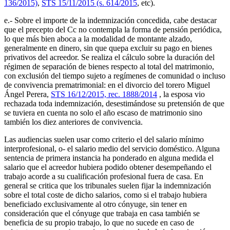
136/2015)
,
STS 15/11/2015 (s. 614/2015
, etc).
e.- Sobre el importe de la indemnización concedida, cabe destacar
que el precepto del Cc no contempla la forma de pensión periódica,
lo que más bien aboca a la modalidad de montante alzado,
generalmente en dinero, sin que quepa excluir su pago en bienes
privativos del acreedor. Se realiza el cálculo sobre la duración del
régimen de separación de bienes respecto al total del matrimonio,
con exclusión del tiempo sujeto a regímenes de comunidad o incluso
de convivencia prematrimonial: en el divorcio del torero Miguel
Ángel Perera,
STS 16/12/2015, rec. 1888/2014
, la esposa vio
rechazada toda indemnización, desestimándose su pretensión de que
se tuviera en cuenta no solo el año escaso de matrimonio sino
también los diez anteriores de convivencia.
Las audiencias suelen usar como criterio el del salario mínimo
interprofesional, o- el salario medio del servicio doméstico. Alguna
sentencia de primera instancia ha ponderado en alguna medida el
salario que el acreedor hubiera podido obtener desempeñando el
trabajo acorde a su cualificación profesional fuera de casa. En
general se critica que los tribunales suelen fijar la indemnización
sobre el total coste de dicho salarios, como si el trabajo hubiera
beneficiado exclusivamente al otro cónyuge, sin tener en
consideración que el cónyuge que trabaja en casa también se
beneficia de su propio trabajo, lo que no sucede en caso de