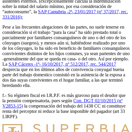
asistentes externos. (excepcionalmente calcula la indemnización
sobre la mitad del salario mínimo, por esa consideración de
“autoconsumo”, la
SAP Cantabria -2ª- 23/01/2017 (nº 37/2017, rec.
331/2016):
Pese a las frecuentes alegaciones de las partes, no suele tenerse en
consideración si el trabajo “para la casa” ha sido prestado total o
parcialmente por familiares consanguíneos de uno o del otro de los
cónyuges (suegros), y menos aún si, habiéndose realizado por uno
de los cónyuges, lo ha sido en beneficio de familiares consanguíneos
convivientes distintos de los hijos comunes, ya sean parientes de uno
-generalmente del que se queda en casa- o del otro. Así por ejemplo.
La
SAP Cáceres -1ª- 16/10/2017, nº 512/2017, rec. 544/2017
desprecia que en los últimos años de convivencia conyugal buena
parte del trabajo domestico consistió en la asistencia de la esposa a
dos tías suyas convivientes en el hogar familiar, a las que terminó
heredando ella.
f.- Su régimen fiscal en I.R.P.F. es más gravoso para el deudor que
la pensión compensatoria, pues según
Con. DGT 02/10/2015 (nº
V2853-15)
la compensación del trabajo del 1438 CC ni constituye
renta del perceptor ni reduce la base imponible del pagador (art 33
LIRPF).