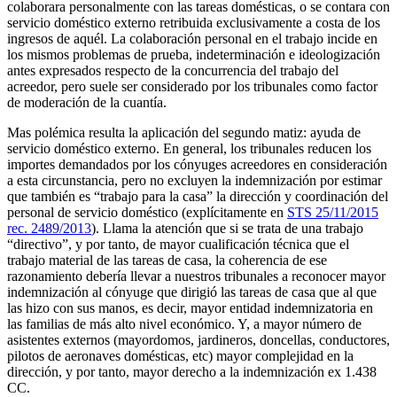
colaborara personalmente con las tareas domésticas, o se contara con
servicio doméstico externo retribuida exclusivamente a costa de los
ingresos de aquél. La colaboración personal en el trabajo incide en
los mismos problemas de prueba, indeterminación e ideologización
antes expresados respecto de la concurrencia del trabajo del
acreedor, pero suele ser considerado por los tribunales como factor
de moderación de la cuantía.
Mas polémica resulta la aplicación del segundo matiz: ayuda de
servicio doméstico externo. En general, los tribunales reducen los
importes demandados por los cónyuges acreedores en consideración
a esta circunstancia, pero no excluyen la indemnización por estimar
que también es “trabajo para la casa” la dirección y coordinación del
personal de servicio doméstico (explícitamente en
STS 25/11/2015
rec. 2489/2013
). Llama la atención que si se trata de una trabajo
“directivo”, y por tanto, de mayor cualificación técnica que el
trabajo material de las tareas de casa, la coherencia de ese
razonamiento debería llevar a nuestros tribunales a reconocer mayor
indemnización al cónyuge que dirigió las tareas de casa que al que
las hizo con sus manos, es decir, mayor entidad indemnizatoria en
las familias de más alto nivel económico. Y, a mayor número de
asistentes externos (mayordomos, jardineros, doncellas, conductores,
pilotos de aeronaves domésticas, etc) mayor complejidad en la
dirección, y por tanto, mayor derecho a la indemnización ex 1.438
CC.