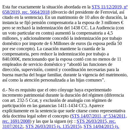
Esta fue exactamente la situación abordada en la
STS 11/12/2019, nº
658/2019, rec. 5664/2018
(divorcio del presidente de Ferrovial, así
citado en la sentencia). En un matrimonio de 10 años de duración, la
instancia se fijó pensión compensatoria a la esposa de 3 millones €
pero se rechazó la indemnización del 1438 CC. La Audiencia (con
un voto particular en contra) aumentó la compensatoria a 4,5
millones, y adicionalmente concedió la indemnización por trabajo
doméstico por importe de 6 Millones de euros (la esposa pedía 50
por ese concepto). La casación mantiene la cuantía de la
compensatoria, pero reduce la indemnización por trabajo a
840.000€, mencionando que la esposa contó con no menos de 11
empleados de servicio doméstico y “abordó las funciones de
dirección, supervisión, control y coordinación necesarias para la
buena marcha del hogar familiar, durante la vigencia del matrimonio,
así como la atención personalizada a las hijas comunes”.
d.- No es requisito que el otro cónyuge haya experimentado
incremento patrimonial durante la duración del régimen (diferencia
con art. 232-5 Ccat, y exclusión de analogía con régimen de
participación en las ganancias 1411-1434 CC). Aparece
explícitamente en la sentencia que suele citarse como representativa
dela doctrina legal sobre el concepto (
STS 14/07/2011, nº 534/2011,
rec. 1691/2008
) y las que la siguen (ej: :
STS 26/03/2015, rec.
3107/2012:
,
STS 26/03/2015 (s. 135/2015),
STS 14/04/2015 (s.