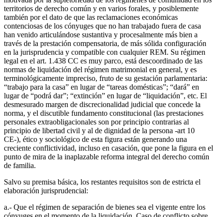
territorios de derecho común y en varios forales, y posiblemente
también por el dato de que las reclamaciones económicas
contenciosas de los cónyuges que no han trabajado fuera de casa
han venido articulándose sustantiva y procesalmente más bien a
través de la prestación compensatoria, de más sólida configuración
en la jurisprudencia y compatible con cualquier REM. Su régimen
legal en el art. 1.438 CC es muy parco, está descoordinado de las
normas de liquidación del régimen matrimonial en general, y es
terminológicamente impreciso, fruto de su gestación parlamentaria:
“trabajo para la casa” en lugar de “tareas domésticas”; “dará” en
lugar de “podrá dar”; “extinción” en lugar de “liquidación”, etc. El
desmesurado margen de discrecionalidad judicial que concede la
norma, y el discutible fundamento constitucional (las prestaciones
personales extraobligacionales son por principio contrarias al
principio de libertad civil y al de dignidad de la persona -art 10
CE-), ético y sociológico de esta figura están generando una
creciente conflictividad, incluso en casación, que pone la figura en el
punto de mira de la inaplazable reforma integral del derecho común
de familia.
Salvo su premisa básica, los restantes requisitos son de estricta el
elaboración jurisprudencial:
a.- Que el régimen de separación de bienes sea el vigente entre los
cónyuges en el momento de la liquidación. Caso de conflicto sobre