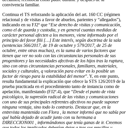
convivencia familiar.
Continua el TS reforzando la aplicación del art. 160 CC (régimen
relacional y de visitas a favor de abuelos, parientes y “allegados”),
indicando en su FJ2º que “
Ese derecho de visitas y comunicación,
como el de guarda y custodia, y en general cuantas medidas de
carácter personal afecten a los menores, viene informado por el
principio del favor filii […] Este interés, según doctrina de la sala
(sentencias 566/2017, de 19 de octubre y 579/2017, de 25 de
octubre, entre otras muchas), es la suma de varios factores que
tienen que ver no solo con las circunstancias personales de sus
progenitores y las necesidades afectivas de los hijos tras la ruptura,
sino con otras circunstancias personales, familiares, materiales,
sociales y culturales, q valoración para evitar en lo posible un
factor de riesgo para la estabilidad del menor
”. Y, en este punto,
resulta fundamental la explicación que ofrece la STS 126/2019 de la
prueba practicada en el procedimiento tanto de instancia como de
apelación, manifestando (FJ2º.4), que “
Desde el punto de vista
psicológico, la supresión radical de las visitas y comunicaciones
con uno de sus principales referentes afectivos no puede suponer
ninguna ventaja, sino todo lo contrario. Destacar que, en la
entrevista mantenida con Flora , la menor informó que no sabía por
qué había dejado de acudir junto con su hermana a
DIRECCION001 , informándonos que tenía ganas de ir. Creemos
que todos los implicados deberían dejar a tras sus rencillas y