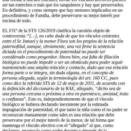
ser tan estrechos o más que los sanguíneos y hay que preservarlos.
En definitiva, y como siempre que hay menores implicados en un
procedimiento de Familia, debe preservarse su mejor interés por
encima de todo.
EL FJ1º de la STS 126/2019 clarifica la cuestión objeto de
controversia: “
[…], no cabe duda de que los vínculos existentes
entre el Sr. Ismael y la menor Flora son los propios de la relación
paternoﬁlial, aunque, obviamente, una vez firme la sentencia
dictada en el procedimiento de paternidad no puede ser
considerado como progenitor. Ahora bien, esa falta de filiación
biológica no puede impedir o ser un obstáculo para poder seguir
manteniendo una amplia relación y contacto, dado que esa relación
forma parte o se integra, sin duda alguna, en el concepto de
persona allegada, según la terminología del art. 160 CC, pues
como dice la referida STS de 12 de mayo de 2011, de acuerdo con
la definición del diccionario de la RAE, allegado, “dicho sea de
una persona cercana o próxima a otra en parentesco, amistad, trato
o confianza
”. Esto es, independientemente de que el vínculo
biológico se hubiera declarado inexistente por la estimada
impugnación de paternidad, el que tanto la niña como el no padre se
reconozcan mutuamente como tales es una relación que debe
preservarse por el mejor interés de la menor, de tal forma que
mantenga el vínculo afectivo con el “allegado” al que, como
decíamos, reconocía como padre durante y después de la