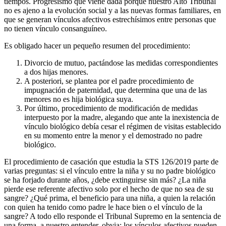
tiempos. Progresismo que viene dada porque nuestro Alto Tribunal
no es ajeno a la evolución social y a las nuevas formas familiares, en
que se generan vínculos afectivos estrechísimos entre personas que
no tienen vínculo consanguíneo.
Es obligado hacer un pequeño resumen del procedimiento:
Divorcio de mutuo, pactándose las medidas correspondientes
a dos hijas menores.
A posteriori, se plantea por el padre procedimiento de
impugnación de paternidad, que determina que una de las
menores no es hija biológica suya.
Por último, procedimiento de modificación de medidas
interpuesto por la madre, alegando que ante la inexistencia de
vínculo biológico debía cesar el régimen de visitas establecido
en su momento entre la menor y el demostrado no padre
biológico.
El procedimiento de casación que estudia la STS 126/2019 parte de
varias preguntas: si el vínculo entre la niña y su no padre biológico
se ha forjado durante años, ¿debe extinguirse sin más? ¿La niña
pierde ese referente afectivo solo por el hecho de que no sea de su
sangre? ¿Qué prima, el beneficio para una niña, a quien la relación
con quien ha tenido como padre le hace bien o el vínculo de la
sangre? A todo ello responde el Tribunal Supremo en la sentencia de
una forma, a nuestro entender, obvia: los vínculos afectivos pueden