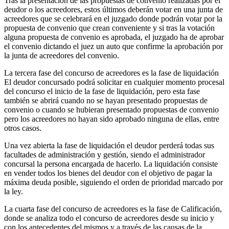
Tras la presentación de las propuestas de convenio realizadas por el
deudor o los acreedores, estos últimos deberán votar en una junta de
acreedores que se celebrará en el juzgado donde podrán votar por la
propuesta de convenio que crean conveniente y si tras la votación
alguna propuesta de convenio es aprobada, el juzgado ha de aprobar
el convenio dictando el juez un auto que confirme la aprobación por
la junta de acreedores del convenio.
La tercera fase del concurso de acreedores es la fase de liquidación
El deudor concursado podrá solicitar en cualquier momento procesal
del concurso el inicio de la fase de liquidación, pero esta fase
también se abrirá cuando no se hayan presentado propuestas de
convenio o cuando se hubieran presentado propuestas de convenio
pero los acreedores no hayan sido aprobado ninguna de ellas, entre
otros casos.
Una vez abierta la fase de liquidación el deudor perderá todas sus
facultades de administración y gestión, siendo el administrador
concursal la persona encargada de hacerlo. La liquidación consiste
en vender todos los bienes del deudor con el objetivo de pagar la
máxima deuda posible, siguiendo el orden de prioridad marcado por
la ley.
La cuarta fase del concurso de acreedores es la fase de Calificación,
donde se analiza todo el concurso de acreedores desde su inicio y
con los antecedentes del mismos y a través de las causas de la