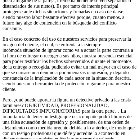
poco amigable de la pareja, irremediablemente se ven separados o
distanciados de sus nietos). Es por tanto de interés principal
protegerse ante dichas situaciones y frenarlas en caso de darse,
siendo nuestro labor bastante efectiva porque, cuanto menos, a
futuro hay algo de contención en la búsqueda del conflicto
constante.
En el caso concreto del uso de nuestros servicios para preservar la
imagen del cliente, el cual, se enfrenta a la siempre
incómoda situación de ignorar como va a actuar la parte contraria a
la hora de entregar o recoger a sus hijos, nuestra presencia esencial
para poder testificar los hechos sobrevenidos durante el momentos
de la entrega o recogida, pudiendo evitar un mal mayor en el caso de
que se cursase una denuncia por amenazas o agresión, y dejando
constancia de la implicación de cada actor en la situación descrita,
siendo pues una herramienta de protección o garante para nuestro
cliente.
Pero, ¿qué puede aportar la figura un detective privado a las crisis
familiares? OBJETIVIDAD, PROFESIONALIDAD,
DIFICULTADES IMPUGNATORIAS para la otra parte… La
importancia de tener un testigo que os acompañe podrá libraros de
una falsa acusación de agresión y, posiblemente, de una orden de
alejamiento como medida urgente debida a lo anterior, de modo que
con un testigo profesional que dé fe y acredite lo acontecido en
dichas entregas se podrían evitar largos meses de calvario.