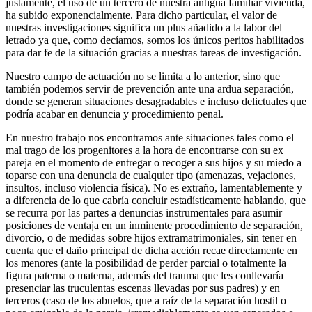
justamente, el uso de un tercero de nuestra antigua familiar vivienda,
ha subido exponencialmente. Para dicho particular, el valor de
nuestras investigaciones significa un plus añadido a la labor del
letrado ya que, como decíamos, somos los únicos peritos habilitados
para dar fe de la situación gracias a nuestras tareas de investigación.
Nuestro campo de actuación no se limita a lo anterior, sino que
también podemos servir de prevención ante una ardua separación,
donde se generan situaciones desagradables e incluso delictuales que
podría acabar en denuncia y procedimiento penal.
En nuestro trabajo nos encontramos ante situaciones tales como el
mal trago de los progenitores a la hora de encontrarse con su ex
pareja en el momento de entregar o recoger a sus hijos y su miedo a
toparse con una denuncia de cualquier tipo (amenazas, vejaciones,
insultos, incluso violencia física). No es extraño, lamentablemente y
a diferencia de lo que cabría concluir estadísticamente hablando, que
se recurra por las partes a denuncias instrumentales para asumir
posiciones de ventaja en un inminente procedimiento de separación,
divorcio, o de medidas sobre hijos extramatrimoniales, sin tener en
cuenta que el daño principal de dicha acción recae directamente en
los menores (ante la posibilidad de perder parcial o totalmente la
figura paterna o materna, además del trauma que les conllevaría
presenciar las truculentas escenas llevadas por sus padres) y en
terceros (caso de los abuelos, que a raíz de la separación hostil o