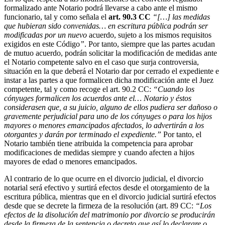
formalizado ante Notario podrá llevarse a cabo ante el mismo
funcionario, tal y como señala el
art. 90.3 CC
“[…] las medidas
que hubieran sido convenidas… en escritura pública podrán ser
modificadas por un nuevo
acuerdo, sujeto a los mismos requisitos
exigidos en este Código
”
. Por tanto, siempre que las partes acudan
de mutuo acuerdo, podrán solicitar la modificación de medidas ante
el Notario competente salvo en el caso que surja controversia,
situación en la que deberá el Notario dar por cerrado el expediente e
instar a las partes a que formalicen dicha modificación ante el Juez
competente, tal y como recoge el art. 90.2 CC:
“Cuando los
cónyuges formalicen los acuerdos ante el… Notario y éstos
considerasen que, a su juicio, alguno de ellos pudiera ser dañoso o
gravemente perjudicial para uno de los cónyuges o para los hijos
mayores o menores emancipados afectados, lo advertirán a los
otorgantes y darán por terminado el expediente.”
Por tanto, el
Notario también tiene atribuida la competencia para aprobar
modificaciones de medidas siempre y cuando afecten a hijos
mayores de edad o menores emancipados.
Al contrario de lo que ocurre en el divorcio judicial, el divorcio
notarial será efectivo y surtirá efectos desde el otorgamiento de la
escritura pública, mientras que en el divorcio judicial surtirá efectos
desde que se decrete la firmeza de la resolución (art. 89 CC:
“Los
efectos de la disolución del matrimonio por divorcio se producirán
desde la firmeza de la sentencia o decreto que así lo declarare o