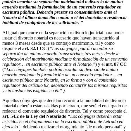
podrán acordar su separación matrimonial o divorcio de mutuo
acuerdo mediante la formulación de un convenio regulador en
escritura pública. Deberán prestar su consentimiento ante el
Notario del último domicilio común o el del domicilio o residencia
habitual de cualquiera de los solicitantes
.”
Al igual que ocurre en la separación o divorcio judicial para poder
instar el divorcio notarial es necesario que hayan transcurrido al
menos 3 meses desde que se contrajo matrimonio, tal y como
dispone el
art. 82.1 CC
(
“Los cónyuges podrán acordar su
separación de mutuo acuerdo transcurridos tres meses desde la
celebración del matrimonio mediante formalización de un convenio
regulador… en escritura pública ante el Notario.”
) y el
art. 87 CC
(
“Los cónyuges también podrán acordar su divorcio de mutuo
acuerdo mediante la formulación de un convenio regulador… en
escritura pública ante Notario, en la forma y con el contenido
regulador del artículo 82, debiendo concurrir los mismos requisitos
y circunstancias exigidas en él.” ).
Aquellos cónyuges que decidan recurrir a la modalidad de divorcio
notarial deberán estar asistidas por letrado, que será el encargado de
redactar el convenio regulador de divorcio. Tal y como preceptúa el
art. 54.2 de la Ley del Notariado
“Los cónyuges deberán estar
asistidos en el otorgamiento de la escritura pública de Letrado en
ejercicio”,
debiendo realizar el otorgamiento “de modo personal” y