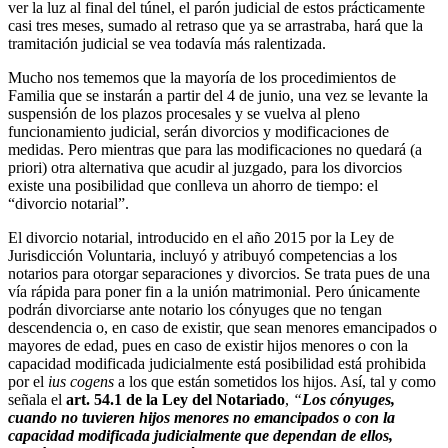
ver la luz al final del túnel, el parón judicial de estos prácticamente
casi tres meses, sumado al retraso que ya se arrastraba, hará que la
tramitación judicial se vea todavía más ralentizada.
Mucho nos tememos que la mayoría de los procedimientos de
Familia que se instarán a partir del 4 de junio, una vez se levante la
suspensión de los plazos procesales y se vuelva al pleno
funcionamiento judicial, serán divorcios y modificaciones de
medidas. Pero mientras que para las modificaciones no quedará (a
priori) otra alternativa que acudir al juzgado, para los divorcios
existe una posibilidad que conlleva un ahorro de tiempo: el
“divorcio notarial”.
El divorcio notarial, introducido en el año 2015 por la Ley de
Jurisdicción Voluntaria, incluyó y atribuyó competencias a los
notarios para otorgar separaciones y divorcios. Se trata pues de una
vía rápida para poner fin a la unión matrimonial. Pero únicamente
podrán divorciarse ante notario los cónyuges que no tengan
descendencia o, en caso de existir, que sean menores emancipados o
mayores de edad, pues en caso de existir hijos menores o con la
capacidad modificada judicialmente está posibilidad está prohibida
por el
ius cogens
a los que están sometidos los hijos. Así, tal y como
señala el
art. 54.1 de la Ley del Notariado
,
“
Los cónyuges,
cuando no tuvieren hijos menores no emancipados o con la
capacidad modificada judicialmente que dependan de ellos,