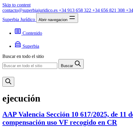
Skip to content
contacto@superbiajuridico.es
+34 913 658 322
+34 656 821 308
+34
Superbia Jurídico
Abrir navegacion
Contenido
Textos
Jurisprudencia
Superbia
Noticias
Presentación
Buscar en todo el sitio
Contacto
Buscar
ejecución
AAP Valencia Sección 10 617/2025, de 11 
compensación uso VF recogido en CR