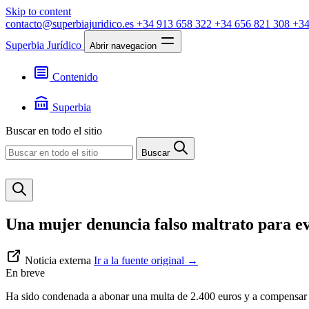
Skip to content
contacto@superbiajuridico.es
+34 913 658 322
+34 656 821 308
+34
Superbia Jurídico
Abrir navegacion
Contenido
Textos
Jurisprudencia
Superbia
Noticias
Presentación
Buscar en todo el sitio
Contacto
Buscar
Una mujer denuncia falso maltrato para ev
Noticia externa
Ir a la fuente original
→
En breve
Ha sido condenada a abonar una multa de 2.400 euros y a compensar 