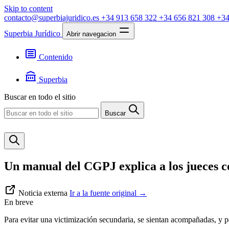
Skip to content
contacto@superbiajuridico.es
+34 913 658 322
+34 656 821 308
+34
Superbia Jurídico
Abrir navegacion
Contenido
Textos
Jurisprudencia
Superbia
Noticias
Presentación
Buscar en todo el sitio
Contacto
Buscar
Un manual del CGPJ explica a los jueces c
Noticia externa
Ir a la fuente original
→
En breve
Para evitar una victimización secundaria, se sientan acompañadas, y p