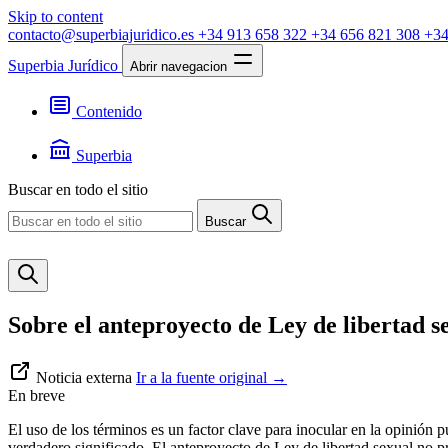
Skip to content
contacto@superbiajuridico.es
+34 913 658 322
+34 656 821 308
+34
Superbia Jurídico
Abrir navegacion
Contenido
Textos
Jurisprudencia
Superbia
Noticias
Presentación
Buscar en todo el sitio
Contacto
Buscar
Sobre el anteproyecto de Ley de libertad s
Noticia externa
Ir a la fuente original
→
En breve
El uso de los términos es un factor clave para inocular en la opinión 
verdadero significado. El anteproyecto de Ley de libertad sexual no pro