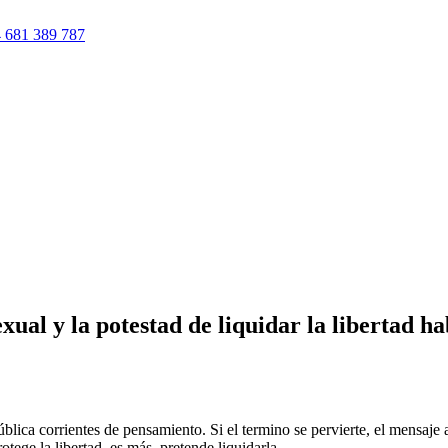
 681 389 787
exual y la potestad de liquidar la libertad 
pública corrientes de pensamiento. Si el termino se pervierte, el mensaj
tege la libertad, es más, pretende liquidarla.