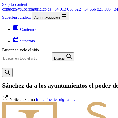
Skip to content
contacto@superbiajuridico.es
+34 913 658 322
+34 656 821 308
+34
Superbia Jurídico
Abrir navegacion
Contenido
Textos
Jurisprudencia
Superbia
Noticias
Presentación
Buscar en todo el sitio
Contacto
Buscar
Sánchez da a los ayuntamientos el poder de 
Noticia externa
Ir a la fuente original
→