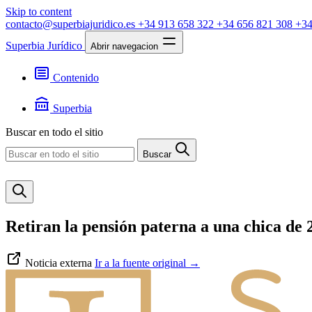
Skip to content
contacto@superbiajuridico.es
+34 913 658 322
+34 656 821 308
+34
Superbia Jurídico
Abrir navegacion
Contenido
Textos
Jurisprudencia
Superbia
Noticias
Presentación
Buscar en todo el sitio
Contacto
Buscar
Retiran la pensión paterna a una chica de 
Noticia externa
Ir a la fuente original
→