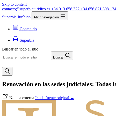
Skip to content
contacto@superbiajuridico.es
+34 913 658 322
+34 656 821 308
+34
Superbia Jurídico
Abrir navegacion
Contenido
Textos
Jurisprudencia
Superbia
Noticias
Presentación
Buscar en todo el sitio
Contacto
Buscar
Renovación en las sedes judiciales: Todas l
Noticia externa
Ir a la fuente original
→