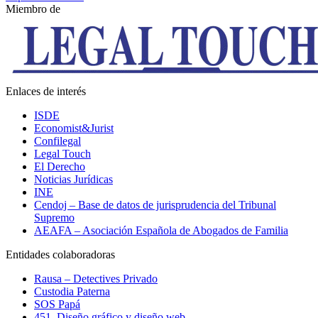
Miembro de
Enlaces de interés
ISDE
Economist&Jurist
Confilegal
Legal Touch
El Derecho
Noticias Jurídicas
INE
Cendoj – Base de datos de jurisprudencia del Tribunal
Supremo
AEAFA – Asociación Española de Abogados de Familia
Entidades colaboradoras
Rausa – Detectives Privado
Custodia Paterna
SOS Papá
451. Diseño gráfico y diseño web