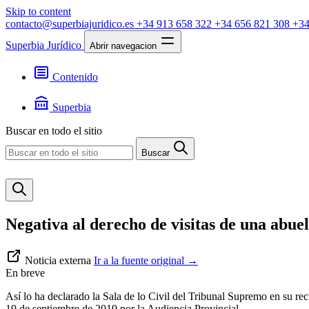
Skip to content
contacto@superbiajuridico.es
+34 913 658 322
+34 656 821 308
+34
Superbia Jurídico
Abrir navegacion
Contenido
Textos
Jurisprudencia
Superbia
Noticias
Presentación
Buscar en todo el sitio
Contacto
Buscar
Negativa al derecho de visitas de una abuel
Noticia externa
Ir a la fuente original
→
En breve
Así lo ha declarado la Sala de lo Civil del Tribunal Supremo en su rec
19 de septiembre de 2019 por la Audiencia Provincial.