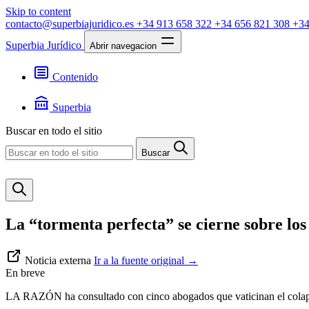
Skip to content
contacto@superbiajuridico.es
+34 913 658 322
+34 656 821 308
+34
Superbia Jurídico
Abrir navegacion
Contenido
Textos
Jurisprudencia
Superbia
Noticias
Presentación
Buscar en todo el sitio
Contacto
Buscar
La “tormenta perfecta” se cierne sobre los
Noticia externa
Ir a la fuente original
→
En breve
LA RAZÓN ha consultado con cinco abogados que vaticinan el colapso 