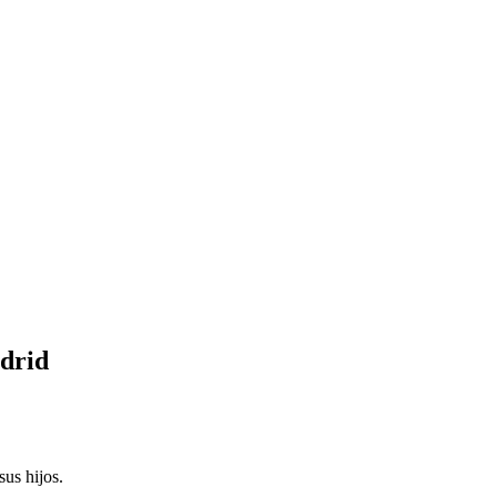
adrid
us hijos.