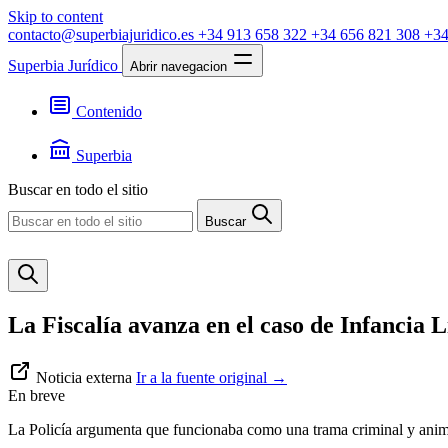
Skip to content
contacto@superbiajuridico.es
+34 913 658 322
+34 656 821 308
+34
Superbia Jurídico
Abrir navegacion
Contenido
Textos
Jurisprudencia
Superbia
Noticias
Presentación
Buscar en todo el sitio
Contacto
Buscar
La Fiscalía avanza en el caso de Infancia 
Noticia externa
Ir a la fuente original
→
En breve
La Policía argumenta que funcionaba como una trama criminal y anima