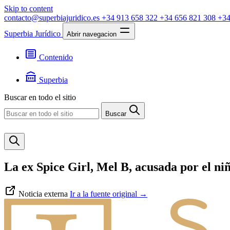
Skip to content
contacto@superbiajuridico.es
+34 913 658 322
+34 656 821 308
+34
Superbia Jurídico
Abrir navegacion
Contenido
Textos
Jurisprudencia
Superbia
Noticias
Presentación
Buscar en todo el sitio
Contacto
Buscar
La ex Spice Girl, Mel B, acusada por el niñ
Noticia externa
Ir a la fuente original
→