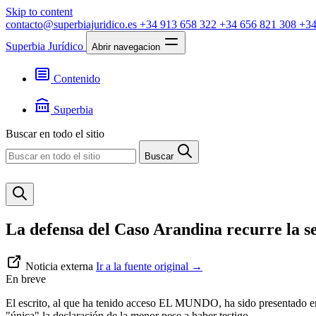
Skip to content
contacto@superbiajuridico.es
+34 913 658 322
+34 656 821 308
+34
Superbia Jurídico
Abrir navegacion
Contenido
Textos
Jurisprudencia
Superbia
Noticias
Presentación
Buscar en todo el sitio
Contacto
Buscar
La defensa del Caso Arandina recurre la se
Noticia externa
Ir a la fuente original
→
En breve
El escrito, al que ha tenido acceso EL MUNDO, ha sido presentado e
"única" la declaración de la menor pese a haber testigo.