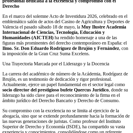
profesional dedicada a la excelencia y compromiso con el
Derecho
En el marco del solemne Acto de Investidura 2026, celebrado en el
emblemático salón de actos del Casino de Agricultura y Deportes de
Valencia el pasado sábado 18 de mayo, la
Muy Ilustre Academia
Internacional de Ciencias, Tecnología, Educación y
Humanidades (AICTEH)
ha rendido homenaje a una de las
figuras más prominentes del derecho contemporáneo en España: el
Ilmo. Sr. Don Eduardo Rodríguez de Brujón y Fernández
, con
la imposición de la Gran Cruz Suma Excelens.
Una Trayectoria Marcada por el Liderazgo y la Docencia
La carrera del académico de número de la Acádemia, Rodríguez de
Brujón, es un testimonio de dedicación y rigor profesional.
Actualmente, ejerce un papel fundamental en el sector legal como
socio director del prestigioso bufete Quercus Jurídico
, donde su
liderazgo ha sido clave para el reconocimiento de la firma en el
ámbito jurídico del Derecho Bancario y Derecho de Consumo.
Su compromiso con la excelencia no se limita al ejercicio de la
abogacía, sino que se extiende profundamente hacia la formación de
las nuevas generaciones de juristas. Como profesor del Instituto
Superior de Derecho y Economía (ISDE), ha compartido su vasta
experiencia y conocimientos, consolidándose como un referente