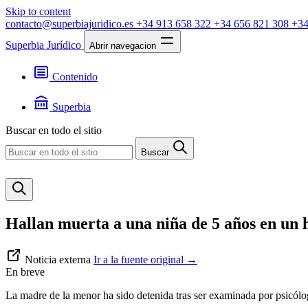
Skip to content
contacto@superbiajuridico.es
+34 913 658 322
+34 656 821 308
+34
Superbia Jurídico
Abrir navegacion
Contenido
Textos
Jurisprudencia
Superbia
Noticias
Presentación
Buscar en todo el sitio
Contacto
Buscar
Hallan muerta a una niña de 5 años en un 
Noticia externa
Ir a la fuente original
→
En breve
La madre de la menor ha sido detenida tras ser examinada por psicólo