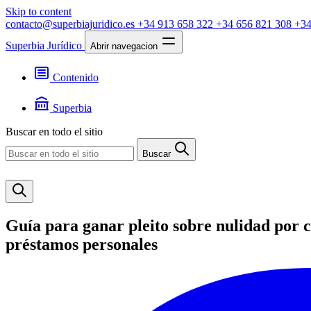
Skip to content
contacto@superbiajuridico.es
+34 913 658 322
+34 656 821 308
+34
Superbia Jurídico
Abrir navegacion
Contenido
Textos
Jurisprudencia
Superbia
Noticias
Presentación
Buscar en todo el sitio
Contacto
Buscar
Guía para ganar pleito sobre nulidad por c
préstamos personales