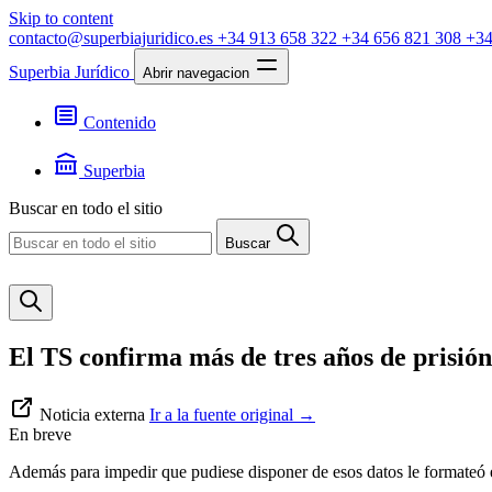
Skip to content
contacto@superbiajuridico.es
+34 913 658 322
+34 656 821 308
+34
Superbia Jurídico
Abrir navegacion
Contenido
Textos
Jurisprudencia
Superbia
Noticias
Presentación
Buscar en todo el sitio
Contacto
Buscar
El TS confirma más de tres años de prisió
Noticia externa
Ir a la fuente original
→
En breve
Además para impedir que pudiese disponer de esos datos le formateó 