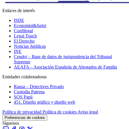
Enlaces de interés
ISDE
Economist&Jurist
Confilegal
Legal Touch
El Derecho
Noticias Jurídicas
INE
Cendoj – Base de datos de jurisprudencia del Tribunal
Supremo
AEAFA – Asociación Española de Abogados de Familia
Entidades colaboradoras
Rausa – Detectives Privado
Custodia Paterna
SOS Papá
451. Diseño gráfico y diseño web
Política de privacidad
Política de cookies
Aviso legal
Preferencias de cookies
Síguenos