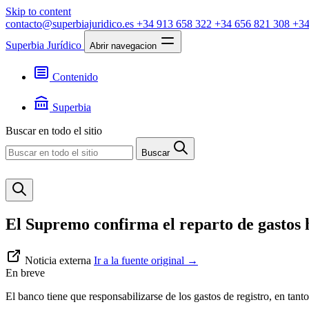
Skip to content
contacto@superbiajuridico.es
+34 913 658 322
+34 656 821 308
+34
Superbia Jurídico
Abrir navegacion
Contenido
Textos
Jurisprudencia
Superbia
Noticias
Presentación
Buscar en todo el sitio
Contacto
Buscar
El Supremo confirma el reparto de gastos h
Noticia externa
Ir a la fuente original
→
En breve
El banco tiene que responsabilizarse de los gastos de registro, en tanto