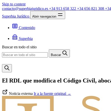
Skip to content
contacto@superbiajuridico.es
+34 913 658 322
+34 656 821 308
+34
Superbia Jurídico
Abrir navegacion
Contenido
Textos
Jurisprudencia
Superbia
Noticias
Presentación
Buscar en todo el sitio
Contacto
Buscar
El RDL que modifica el Código Civil, aboc
Noticia externa
Ir a la fuente original
→